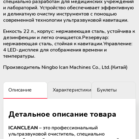
специально разработан для медицинских учреждений
крови
Дополнительные материалы к
и лабораторий. Устройство обеспечивает эффективную
Рулоны и пакеты для
холодильному оборудованию
и деликатную очистку инструментов с помощью
стерилизации
современной технологии ультразвуковой кавитации.
Размораживатели плазмы крови и
стволовых клеток
Емкость 22 л., корпус: нержавеющая сталь, устойчива к
дезинфекции и легко очищается.Резервуар:
ТермоСумки для транспортировки
нержавеющая сталь, стойкая к кавитации.Управление:
компонентов крови
4 LED-дисплея для отображения времени и
температуры.
Устройства для стерильного
Производитель Ningbo Ican Machines Co., Ltd.(Китай)
соединения полимерных
магистралей
Описание
Характеристики
Буклеты
Аппараты для донорского и
терапевтического плазмафереза
Детальное описание товара
Аппараты для автоматического
взятия крови
ICANCLEAN
– это профессиональный
ультразвуковой очиститель, специально