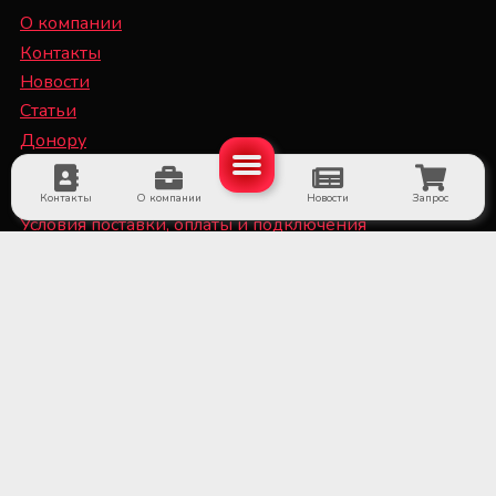
О компании
Контакты
Новости
Статьи
Донору
Специалисту
Контакты
О компании
Новости
Запрос
Условия поставки, оплаты и подключения
оборудования
Политика конфиденциальности и файлы Cookie
■ Оборудование для субъектов системы крови и
больничных банков крови
■ Медицинское холодильное оборудование и
системы мониторинга температуры
■ Лабораторное оборудование и расходные
материалы
■ Оборудование для стерилизационных отделений