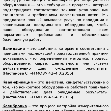
процедур. Валидация и квалификация медицинского
крови
Дополнительные материалы к
оборудования — это необходимые процессы, которые
Рулоны и пакеты для
холодильному оборудованию
подтверждают соответствие техники установленным
стерилизации
стандартам и требованиям нормативных актов. Мы
Размораживатели плазмы крови и
предлагаем полный комплекс услуг по валидации и
стволовых клеток
квалификации холодильного оборудования, чтобы
ваше оборудование соответствовало всем
ТермоСумки для транспортировки
нормативным требованиям и обеспечивало
компонентов крови
безупречную работу.
Валидация
– это действия, которые в соответствии с
Устройства для стерильного
принципами надлежащей производственной практики
соединения полимерных
доказывают, что определенная методика, процесс,
магистралей
оборудование, сырье, деятельность или система
действительно дают ожидаемые результаты.
(Настанова СТ-Н МОЗУ 42-4.0:2016)
Аппараты для донорского и
терапевтического плазмафереза
Квалификация
– это действия, свидетельствующие о
том, что конкретное оборудование работает правильно
и действительно дает ожидаемые результаты.
Аппараты для автоматического
(Настанова СТ-Н МОЗУ 42-4.0:2016)
взятия крови
Калибровка
– это процесс настройки измерительного