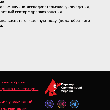
ии.
акже научно-исследовательские учреждения,
астный сектор здравоохранения.
спользовать очищенную воду (вода обратного
ы.
 банков крови
оринга температуры
ских учреждений
рансплантации