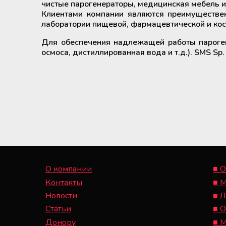
чистые парогенераторы, медицинская мебель 
крови
Дополнительные материалы к
Клиентами компании являются преимуществе
Рулоны и пакеты для
холодильному оборудованию
лаборатории пищевой, фармацевтической и ко
стерилизации
Размораживатели плазмы крови и
Для обеспечения надлежащей работы пароген
стволовых клеток
осмоса, дистиллированная вода и т.д.). SMS Sp.
ТермоСумки для транспортировки
компонентов крови
Устройства для стерильного
соединения полимерных
магистралей
Аппараты для донорского и
терапевтического плазмафереза
О компании
■ О
Контакты
■ 
Аппараты для автоматического
Новости
■ 
взятия крови
Статьи
■ 
Донору
■ 