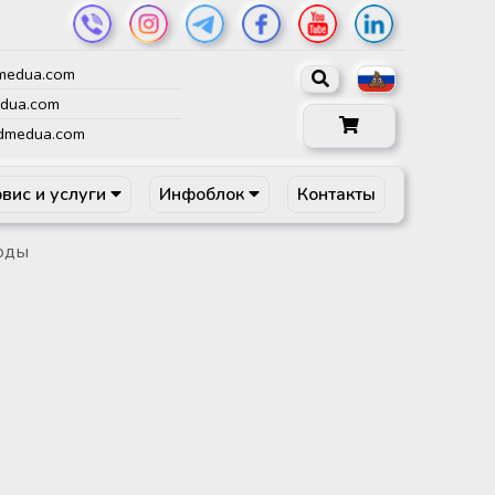
medua.com
dua.com
dmedua.com
вис и услуги
Инфоблок
Контакты
оды