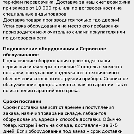
тарифам перевозчика. Доставка за наш счет возможна
крови
Дополнительные материалы к
при заказе от 10 000 грн, или по договоренности на
Рулоны и пакеты для
холодильному оборудованию
специальные виды товаров.
стерилизации
Размораживатели плазмы крови и
Доставка товара производится только «до двери»!
стволовых клеток
Установка оборудования на место его пребывания
производится исключительно силами покупателя или
по договоренности.
ТермоСумки для транспортировки
компонентов крови
Подключение оборудования и Сервисное
обслуживание
Подключение оборудования производят наши
Устройства для стерильного
сервисные инженеры в течение 2 недель с момента
соединения полимерных
поставки, при условии надлежащего технического
магистралей
обеспечения согласно инструкции прибора. Сервисное
обслуживание предоставляется как по гарантии, так и
по истечении гарантийного срока.
Аппараты для донорского и
терапевтического плазмафереза
Сроки поставки
Сроки поставки зависят от времени поступления
Аппараты для автоматического
заказа, наличия товара на складе, габаритов
взятия крови
оборудования, адреса и способа доставки. Обычно
товар, который есть на складе, доставляем за 3-5
дней. Если оборудование под заказ – срок доставки