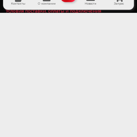
Контакты
О компании
Новости
Запрос
Условия поставки, оплаты и подключения
оборудования
Политика конфиденциальности и файлы Cookie
■ Оборудование для субъектов системы крови и
больничных банков крови
■ Медицинское холодильное оборудование и
системы мониторинга температуры
■ Лабораторное оборудование и расходные
материалы
■ Оборудование для стерилизационных отделений
медицинских учреждений
■ Медицинское оборудование и расходные
материалы для трансплантации органов