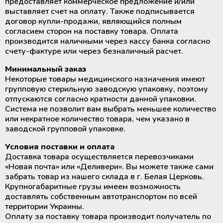
Вытяжные ламинарные шкафы
Лабораторные паровые
предоставляет коммерческое предложение и/или
Экстракторы для разделения
стерилизаторы от 60 до 100 литров
выставляет счет на оплату. Также подписывается
крови на компоненты
Лабораторные климатические
Медицинское оборудование и
договор купли-продажи, являющийся полным
Климатические камеры
камеры
расходные материалы для
согласием сторон на поставку товара. Оплата
лабораторные
Сушильные шкафы
трансплантации органов
производится наличными через кассу банка согласно
Выжиматели (прокатыватели)
счету-фактуре или через безналичный расчет.
трубок контейнеров для крови
Медицинские ТермоСумки и
Инкубаторы СО2
Термосварочные аппараты
ТермоКонтейнеры
Минимальный заказ
Некоторые товары медицинского назначения имеют
Стенд для контроля за процессом
групповую стерильную заводскую упаковку, поэтому
Анализаторы лабораторные и
Ультразвуковые очистители
лейкофильтрации крови
Медицинские аккумуляторы
отпускаются согласно кратности данной упаковки.
медицинские
холода и тепла
Система не позволит вам выбрать меньшее количество
Мебель с нержавеющей сталі
или некратное количество товара, чем указано в
Центрифуги для банков крови
заводской групповой упаковке.
Регистраторы температуры
(логгеры) для транспортировки
Системы очистки воды
Холодильники для хранения
Условия поставки и оплата
термолабильных препаратов
крови и ее компонентов
Доставка товара осуществляется перевозчиками
«Новая почта» или «Деливери». Вы можете также сами
Парогенераторы
Система круглосуточного
забрать товар из нашего склада в г. Белая Церковь.
Шейкеры и инкубаторы для
мониторинга температуры
Крупногабаритные грузы имеем возможность
тромбоцитов
Индикаторы и тесты для
(Дистанционный температурный
доставлять собственным автотранспортом по всей
стерилизации и мониторинга
мониторинг)
территории Украины.
оборудования
Оплату за поставку товара производит получатель по
Быстрозамораживатели плазмы