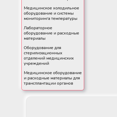
крови
Дополнительные материалы к
Рулоны и пакеты для
Медицинское холодильное
холодильному оборудованию
стерилизации
оборудование и системы
Размораживатели плазмы крови и
мониторинга температуры
стволовых клеток
Лабораторное
оборудование и расходные
ТермоСумки для транспортировки
материалы
компонентов крови
Оборудование для
стерилизационных
Устройства для стерильного
отделений медицинских
соединения полимерных
учреждений
магистралей
Медицинское оборудование
Аппараты для донорского и
и расходные материалы для
терапевтического плазмафереза
трансплантации органов
Аппараты для автоматического
взятия крови
Аппараты для облучения крови