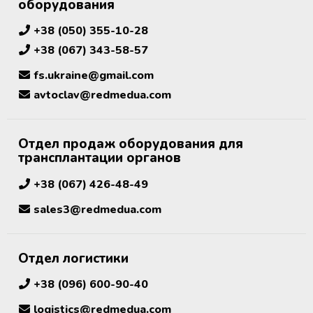
Аппараты для облучения крови
оборудования
+38 (050) 355-10-28
Мобильный пункт забора крови
+38 (067) 343-58-57
(Донорский автобус)
fs.ukraine@gmail.com
avtoclav@redmedua.com
Отдел продаж оборудования для
трансплантации органов
+38 (067) 426-48-49
sales3@redmedua.com
Отдел логистики
+38 (096) 600-90-40
logistics@redmedua.com