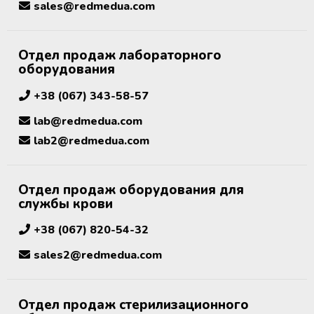
sales@redmedua.com
крови
Дополнительные материалы к
Рулоны и пакеты для
холодильному оборудованию
стерилизации
Размораживатели плазмы крови и
Отдел продаж лабораторного
стволовых клеток
оборудования
+38 (067) 343-58-57
ТермоСумки для транспортировки
компонентов крови
lab@redmedua.com
lab2@redmedua.com
Устройства для стерильного
соединения полимерных
магистралей
Отдел продаж оборудования для
службы крови
Аппараты для донорского и
терапевтического плазмафереза
+38 (067) 820-54-32
sales2@redmedua.com
Аппараты для автоматического
взятия крови
Отдел продаж стерилизационного