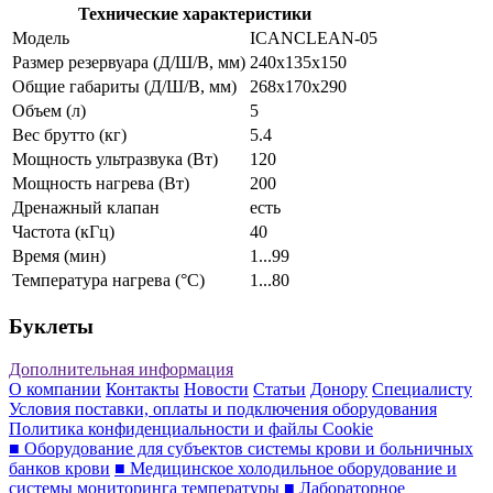
Технические характеристики
Модель
ICANCLEAN-05
Размер резервуара (Д/Ш/В, мм)
240х135х150
Общие габариты (Д/Ш/В, мм)
268х170х290
Объем (л)
5
Вес брутто (кг)
5.4
Мощность ультразвука (Вт)
120
Мощность нагрева (Вт)
200
Дренажный клапан
есть
Частота (кГц)
40
Время (мин)
1...99
Температура нагрева (°C)
1...80
Буклеты
Дополнительная информация
О компании
Контакты
Новости
Статьи
Донору
Специалисту
Условия поставки, оплаты и подключения оборудования
Политика конфиденциальности и файлы Cookie
■ Оборудование для субъектов системы крови и больничных
банков крови
■ Медицинское холодильное оборудование и
системы мониторинга температуры
■ Лабораторное