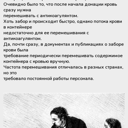
Аппараты для облучения крови
Очевидно было то, что после начала донации кровь
сразу нужна
перемешивать с антикоагулянтом.
Мобильный пункт забора крови
Хоть забор и происходит быстро, однако потока крови
(Донорский автобус)
в контейнере
недостаточно для ее перемешивания с
антикоагулянтом.
Да, почти сразу, в документах и ​​публикациях о заборе
крови была
требование периодически перемешивать содержимое
контейнера с кровью вручную.
Частота перемешивания отличалась в разных странах,
но это
требовало постоянной работы персонала.