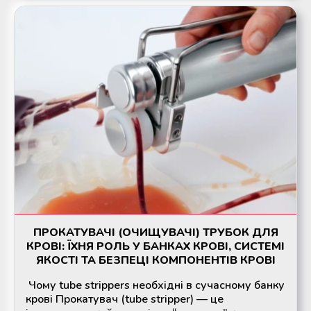
ПРОКАТУВАЧІ (ОЧИЩУВАЧІ) ТРУБОК ДЛЯ
КРОВІ: ЇХНЯ РОЛЬ У БАНКАХ КРОВІ, СИСТЕМІ
ЯКОСТІ ТА БЕЗПЕЦІ КОМПОНЕНТІВ КРОВІ
Чому tube strippers необхідні в сучасному банку
крові Прокатувач (tube stripper) — це