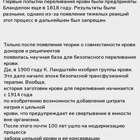
Первые попытки переливания крови были предприняты
крови
Дополнительные материалы к
Бланделом еще в 1818 году. Результаты были
Рулоны и пакеты для
холодильному оборудованию
разными, однако из-за появления тяжелых реакций
стерилизации
этот процесс в дальнейшем был запрещен.
Размораживатели плазмы крови и
стволовых клеток
ТермоСумки для транспортировки
Только после появления теории о совместимости крови
компонентов крови
доноров и реципиентов
появилась научная база для безопасного переливания
крови.
Устройства для стерильного
Да, в 1900 году К. Ландштейн изобрел группы крови.
соединения полимерных
Это дало начало эпохе безопасной трансфузионной
магистралей
терапии. Вообще,
история заготовки крови для переливания начинается
с 1914 года
Аппараты для донорского и
по изобретению возможности добавления цитрата
терапевтического плазмафереза
натрия к цельной
крови, что предупреждает ее свертывание в емкости
Аппараты для автоматического
вне организма.
взятия крови
После этого почти 100 лет ушло на модернизацию
процесса
забора цельной крови и ее консервации