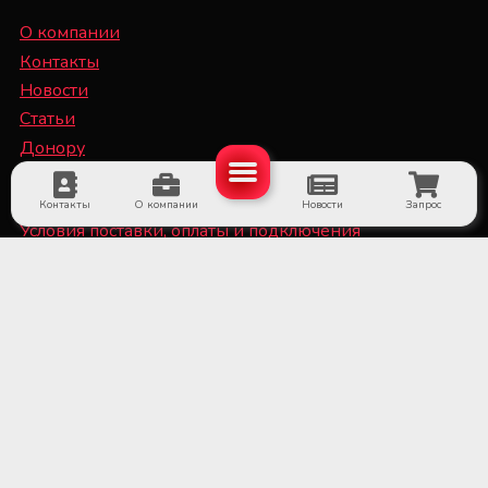
О компании
Контакты
Новости
Статьи
Донору
Специалисту
Контакты
О компании
Новости
Запрос
Условия поставки, оплаты и подключения
оборудования
Политика конфиденциальности и файлы Cookie
■ Оборудование для субъектов системы крови и
больничных банков крови
■ Медицинское холодильное оборудование и
системы мониторинга температуры
■ Лабораторное оборудование и расходные
материалы