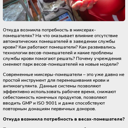
Вытяжные ламинарные шкафы
Лабораторные паровые
Экстракторы для разделения
стерилизаторы от 60 до 100 литров
крови на компоненты
Лабораторные климатические
Медицинское оборудование и
Климатические камеры
камеры
расходные материалы для
лабораторные
Сушильные шкафы
трансплантации органов
Выжиматели (прокатыватели)
Откуда возникла потребность в миксерах-
трубок контейнеров для крови
Медицинские ТермоСумки и
помешателях? На что оказывает влияние отсутствие
Инкубаторы СО2
Термосварочные аппараты
ТермоКонтейнеры
автоматических помешателей в заведении службы
крови? Как работают помешатели? Как развивались
Стенд для контроля за процессом
Анализаторы лабораторные и
Ультразвуковые очистители
технологии весов-помешателей и какие проблемы
лейкофильтрации крови
Медицинские аккумуляторы
медицинские
службы крови помогают решать? Почему учреждения
холода и тепла
сменяют парк весов-помешателей на новые модели?
Мебель с нержавеющей сталі
Центрифуги для банков крови
Современные миксеры-помешатели – это уже давно не
Регистраторы температуры
простой инструмент для перемешивания крови и
(логгеры) для транспортировки
Системы очистки воды
Холодильники для хранения
антикоагулянта. Данные системы позволяют
термолабильных препаратов
крови и ее компонентов
эффективно использовать рабочее время, снижают
себестоимость конечных продуктов, позволяют
Парогенераторы
Система круглосуточного
вводить GMP и ISO 9001 и даже способствуют
Шейкеры и инкубаторы для
мониторинга температуры
повторным донациям первичных доноров.
тромбоцитов
Индикаторы и тесты для
(Дистанционный температурный
стерилизации и мониторинга
мониторинг)
Откуда возникла потребность в весах-помешателе?
оборудования
Быстрозамораживатели плазмы