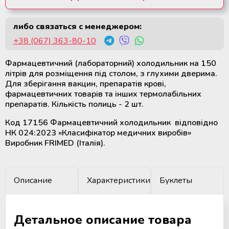
крови
Дополнительные материалы к
Рулоны и пакеты для
холодильному оборудованию
либо связаться с менеджером:
Убрать из запроса
стерилизации
Размораживатели плазмы крови и
+38 (067) 363-80-10
стволовых клеток
Фармацевтичний (лабораторний) холодильник на 150
ТермоСумки для транспортировки
літрів для розміщення під столом, з глухими дверима.
компонентов крови
Для зберігання вакцин, препаратів крові,
фармацевтичних товарів та інших термолабільних
препаратів. Кількість полиць - 2 шт.
Устройства для стерильного
соединения полимерных
Код 17156 Фармацевтичний холодильник відповідно
магистралей
НК 024:2023 «Класифікатор медичних виробів»
Виробник FRIMED (Італія).
Аппараты для донорского и
терапевтического плазмафереза
Описание
Характеристики
Буклеты
Аппараты для автоматического
взятия крови
Детальное описание товара