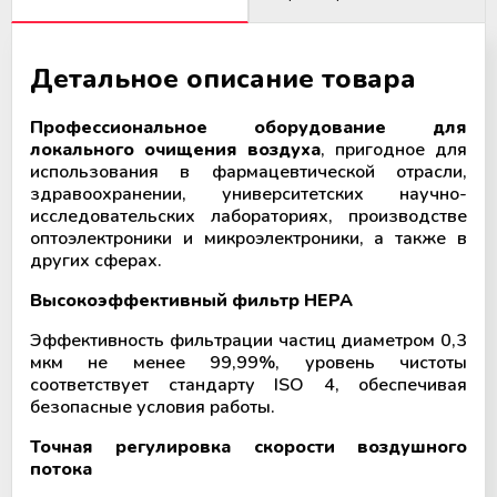
Аппараты для облучения крови
Мобильный пункт забора крови
Детальное описание товара
(Донорский автобус)
Профессиональное оборудование для
локального очищения воздуха
, пригодное для
использования в фармацевтической отрасли,
здравоохранении, университетских научно-
исследовательских лабораториях, производстве
оптоэлектроники и микроэлектроники, а также в
других сферах.
Высокоэффективный фильтр HEPA
Эффективность фильтрации частиц диаметром 0,3
мкм не менее 99,99%, уровень чистоты
соответствует стандарту ISO 4, обеспечивая
безопасные условия работы.
Точная регулировка скорости воздушного
потока