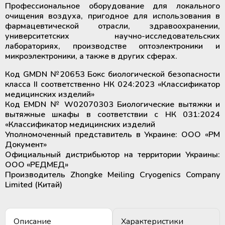
Профессиональное оборудование для локального
крови
Дополнительные материалы к
очищения воздуха, пригодное для использования в
Рулоны и пакеты для
холодильному оборудованию
фармацевтической отрасли, здравоохранении,
стерилизации
Размораживатели плазмы крови и
университетских научно-исследовательских
стволовых клеток
лабораториях, производстве оптоэлектроники и
микроэлектроники, а также в других сферах.
ТермоСумки для транспортировки
Код GMDN №20653 Бокс биологической безопасности
компонентов крови
класса II соответственно НК 024:2023 «Классификатор
медицинских изделий»
Код EMDN № W02070303 Биологические вытяжки и
Устройства для стерильного
вытяжные шкафы в соответствии с НК 031:2024
соединения полимерных
«Классификатор медицинских изделий
магистралей
Уполномоченный представитель в Украине: ООО «РМ
Документ»
Аппараты для донорского и
Официальный дистрибьютор на территории Украины:
терапевтического плазмафереза
ООО «РЕДМЕД»
Производитель Zhongke Meiling Cryogenics Company
Limited (Китай)
Аппараты для автоматического
взятия крови
Описание
Характеристики