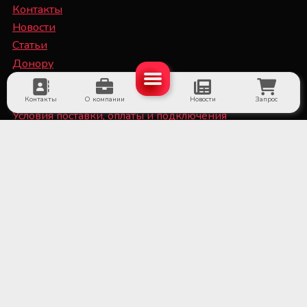
Контакты
Новости
Статьи
Донору
Специалисту
Контакты
О компании
Новости
Запрос
Условия поставки, оплаты и подключения
оборудования
Политика конфиденциальности и файлы Cookie
■ Оборудование для субъектов системы крови и
больничных банков крови
■ Медицинское холодильное оборудование и
системы мониторинга температуры
■ Лабораторное оборудование и расходные
материалы
■ Оборудование для стерилизационных отделений
медицинских учреждений