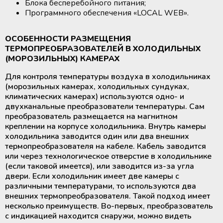
Аппараты для облучения крови
Аппараты для облучения крови
Блока бесперебойного питания;
Программного обеспечения «LOCAL WEB».
Мобильный пункт забора крови
Мобильный пункт забора крови
(Донорский автобус)
(Донорский автобус)
ОСОБЕННОСТИ РАЗМЕЩЕНИЯ
ТЕРМОПРЕОБРАЗОВАТЕЛЕЙ В ХОЛОДИЛЬНЫХ
(МОРОЗИЛЬНЫХ) КАМЕРАХ
Для контроля температуры воздуха в холодильниках
(морозильных камерах, холодильных сундуках,
климатических камерах) используются одно- и
двухканальные преобразователи температуры. Сам
преобразователь размещается на магнитном
креплении на корпусе холодильника. Внутрь камеры
холодильника заводится один или два внешних
термопреобразователя на кабеле. Кабель заводится
или через технологическое отверстие в холодильнике
(если таковой имеется), или заводится из-за угла
двери. Если холодильник имеет две камеры с
различными температурами, то используются два
внешних термопреобразователя. Такой подход имеет
несколько преимуществ. Во-первых, преобразователь
с индикацией находится снаружи, можно видеть