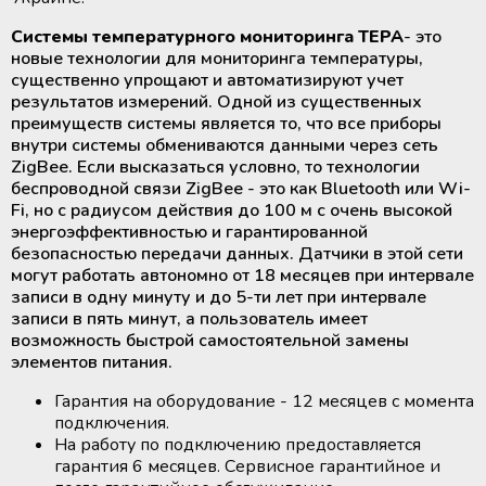
Вытяжные ламинарные шкафы
Лабораторные паровые
Вытяжные ламинарные шкафы
Лабораторные паровые
Экстракторы для разделения
стерилизаторы от 60 до 100 литров
Экстракторы для разделения
стерилизаторы от 60 до 100 литров
Системы температурного мониторинга ТЕРА
- это
крови на компоненты
Лабораторные климатические
Медицинское оборудование и
крови на компоненты
Лабораторные климатические
новые технологии для мониторинга температуры,
Климатические камеры
Климатические камеры
камеры
расходные материалы для
камеры
существенно упрощают и автоматизируют учет
лабораторные
Сушильные шкафы
лабораторные
Сушильные шкафы
трансплантации органов
результатов измерений. Одной из существенных
Выжиматели (прокатыватели)
Выжиматели (прокатыватели)
преимуществ системы является то, что все приборы
трубок контейнеров для крови
Медицинские ТермоСумки и
трубок контейнеров для крови
Медицинские ТермоСумки и
Инкубаторы СО2
Термосварочные аппараты
Инкубаторы СО2
Термосварочные аппараты
внутри системы обмениваются данными через сеть
ТермоКонтейнеры
ТермоКонтейнеры
ZigBee. Если высказаться условно, то технологии
Стенд для контроля за процессом
Стенд для контроля за процессом
беспроводной связи ZigBee - это как Bluetooth или Wi-
Анализаторы лабораторные и
Ультразвуковые очистители
Анализаторы лабораторные и
Ультразвуковые очистители
лейкофильтрации крови
Медицинские аккумуляторы
лейкофильтрации крови
Медицинские аккумуляторы
Fi, но с радиусом действия до 100 м с очень высокой
медицинские
медицинские
холода и тепла
холода и тепла
энергоэффективностью и гарантированной
безопасностью передачи данных. Датчики в этой сети
Мебель с нержавеющей сталі
Мебель с нержавеющей сталі
Центрифуги для банков крови
Центрифуги для банков крови
могут работать автономно от 18 месяцев при интервале
Регистраторы температуры
Регистраторы температуры
записи в одну минуту и ​​до 5-ти лет при интервале
(логгеры) для транспортировки
(логгеры) для транспортировки
Системы очистки воды
Системы очистки воды
записи в пять минут, а пользователь имеет
Холодильники для хранения
Холодильники для хранения
термолабильных препаратов
термолабильных препаратов
возможность быстрой самостоятельной замены
крови и ее компонентов
крови и ее компонентов
элементов питания.
Парогенераторы
Парогенераторы
Система круглосуточного
Система круглосуточного
Шейкеры и инкубаторы для
Шейкеры и инкубаторы для
Гарантия на оборудование - 12 месяцев с момента
мониторинга температуры
мониторинга температуры
тромбоцитов
тромбоцитов
подключения.
Индикаторы и тесты для
Индикаторы и тесты для
(Дистанционный температурный
(Дистанционный температурный
На работу по подключению предоставляется
стерилизации и мониторинга
стерилизации и мониторинга
мониторинг)
мониторинг)
гарантия 6 месяцев. Сервисное гарантийное и
оборудования
оборудования
Быстрозамораживатели плазмы
Быстрозамораживатели плазмы