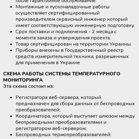
после гарантийное обслуживание.
крови
крови
Дополнительные материалы к
Дополнительные материалы к
Монтажные и пусконаладочные работы
Рулоны и пакеты для
Рулоны и пакеты для
холодильному оборудованию
холодильному оборудованию
осуществляет сертифицированный
стерилизации
стерилизации
производителем сервисный инженер который
Размораживатели плазмы крови и
Размораживатели плазмы крови и
имеет соответствующую инженерную подготовку.
стволовых клеток
стволовых клеток
Срок поставки и подключения - 2 месяца с
момента заказа и утверждения проекта.
ТермоСумки для транспортировки
ТермоСумки для транспортировки
Товар сертифицирован на территории Украины.
компонентов крови
компонентов крови
Приборы внесены в Государственный реестр
средств измерительной техники, разрешенных
для применения в Украине
Устройства для стерильного
Устройства для стерильного
соединения полимерных
соединения полимерных
СХЕМА РАБОТЫ СИСТЕМЫ ТЕМПЕРАТУРНОГО
магистралей
магистралей
МОНИТОРИНГА
Эта схема состоит из:
Аппараты для донорского и
Аппараты для донорского и
Регистратора веб-сервера, который
терапевтического плазмафереза
терапевтического плазмафереза
предназначен для сбора данных от беспроводных
преобразователей;
Координатора, который выступает шлюзом между
Аппараты для автоматического
Аппараты для автоматического
беспроводными преобразователями и
взятия крови
взятия крови
регистратором веб-сервером;
Беспроводных термопреобразователей;