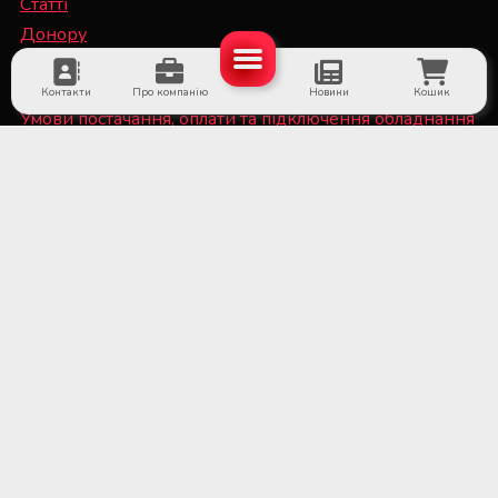
Статті
Донору
Спеціалісту
Контакти
Про компанію
Новини
Кошик
Умови постачання, оплати та підключення обладнання
Політика конфіденційності та файли Cookie
■ Обладнання для суб'єктів системи крові та
лікарняних банків крові
■ Медичне холодильне обладнання та системи
дистанційного температурного моніторингу
■ Лабораторне обладнання та витратні матеріали
■ Обладнання для стерилізаційних відділень
медичних установ
■ Медичне обладнання та витратні матеріали для
трансплантації органів