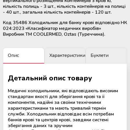
вертикального розміщення контейнерів з кров'ю,
крові
Додаткові матеріали для
кількість полиць - 3 шт., кількість контейнерів на полиці
холодильного обладнання
- 40 шт., загальна кількість контейнерів - 120 шт.
Розморожувачі плазми крові та
Код 35486 Холодильник для банку крові відповідно НК
стовбурових клітин
024:2023 «Класифікатор медичних виробів»
Виробник ТМ COOLERMED, Oztas (Туреччина).
ТермоСумки для транспортування
компонентів крові
Опис
Характеристики
Буклети
Пристрої для стерильного
з'єднання полімерних магістралей
Детальний опис товару
Апарати для донорського та
терапевтичного плазмаферезу
Медичні холодильники, які відповідають високим
стандартам якості для зберігання крові та її
компонентів, надійні за своїми технічними
Апарати для автоматичного
характеристиками та мають тривалий термін
взяття крові
служби. Холодильник відповідає всім потребам
банків крові та центрів крові, завдяки системі
Апарати для опромінення крові
зберігання даних та зручним