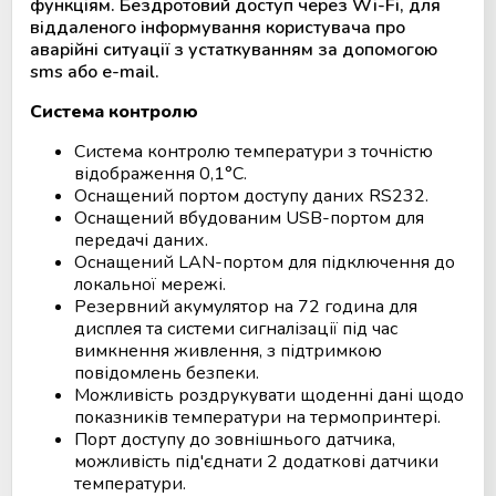
функціям. Бездротовий доступ через Wi-Fi, для
віддаленого інформування користувача про
Мобільний пункт забору крові
аварійні ситуації з устаткуванням за допомогою
(Донорський автобус)
sms або e-mail.
Система контролю
Система контролю температури з точністю
відображення 0,1°С.
Оснащений портом доступу даних RS232.
Оснащений вбудованим USB-портом для
передачі даних.
Оснащений LAN-портом для підключення до
локальної мережі.
Резервний акумулятор на 72 година для
дисплея та системи сигналізації під час
вимкнення живлення, з підтримкою
повідомлень безпеки.
Можливість роздрукувати щоденні дані щодо
показників температури на термопринтері.
Порт доступу до зовнішнього датчика,
можливість під'єднати 2 додаткові датчики
температури.