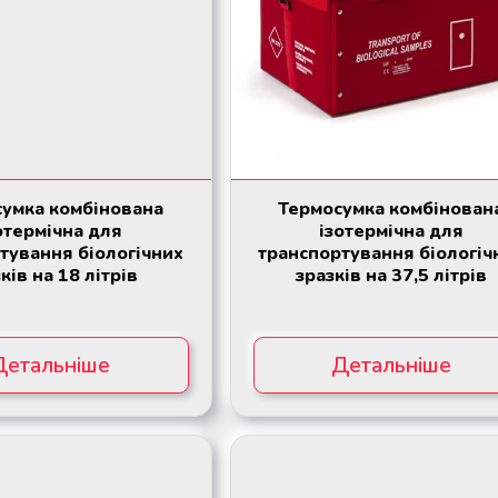
умка комбінована
Термосумка комбінован
отермічна для
ізотермічна для
тування біологічних
транспортування біологіч
ків на 18 літрів
зразків на 37,5 літрів
Детальніше
Детальніше