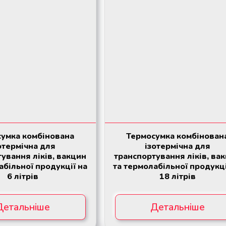
умка комбінована
Термосумка комбінован
отермічна для
ізотермічна для
ування ліків, вакцин
транспортування ліків, ва
абільної продукції на
та термолабільної продукці
6 літрів
18 літрів
Детальніше
Детальніше