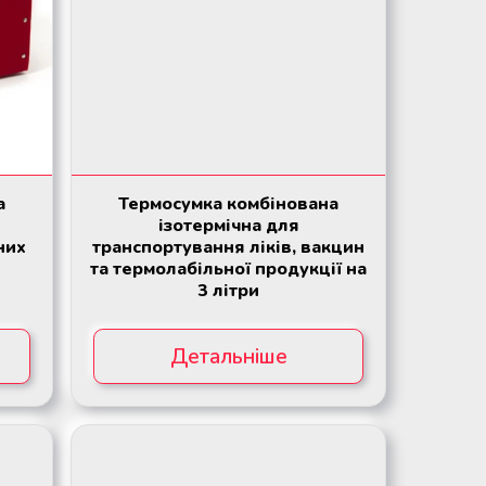
а
Термосумка комбінована
ізотермічна для
них
транспортування ліків, вакцин
та термолабільної продукції на
3 літри
Детальніше