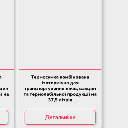
а
Термосумка комбінована
ізотермічна для
кцин
транспортування ліків, вакцин
ї на
та термолабільної продукції на
37,5 літрів
Детальніше