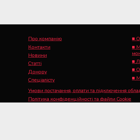
Про компанію
■ О
Контакти
■ М
мо
Новини
■ Л
Статті
■ О
Донору
■ М
Спеціалісту
Умови постачання, оплати та підключення обл
Політика конфіденційності та файли Cookie