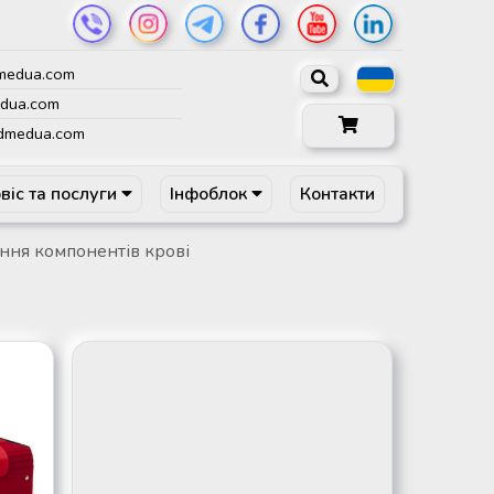
medua.com
dua.com
dmedua.com
віс та послуги
Інфоблок
Контакти
ння компонентів крові