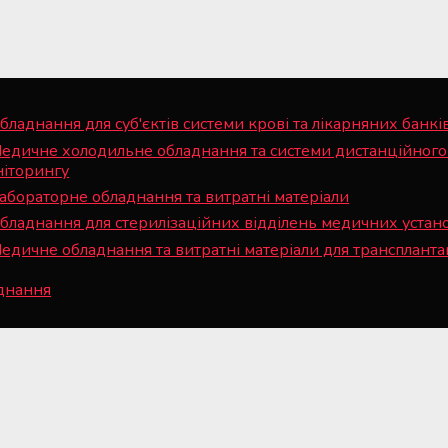
бладнання для суб'єктів системи крові та лікарняних банкі
едичне холодильне обладнання та системи дистанційного
ніторингу
абораторне обладнання та витратні матеріали
бладнання для стерилізаційних відділень медичних устан
едичне обладнання та витратні матеріали для трансплантац
аднання
© 2008— 2026 Всі права захищені