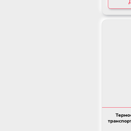
Термос
транспор