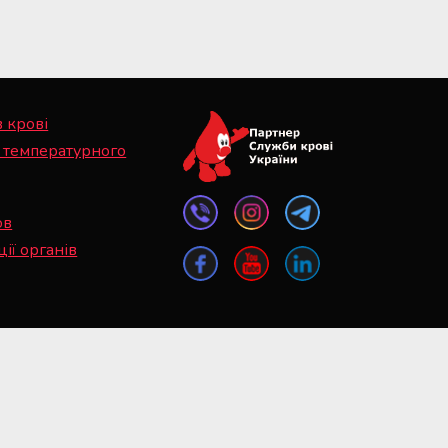
в крові
 температурного
ов
ії органів