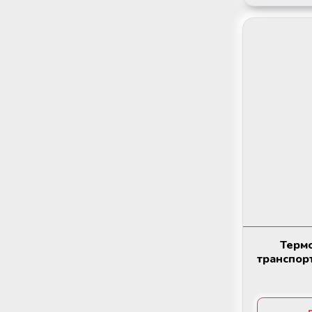
Мобільний пункт забору крові
(Донорський автобус)
Термо
транспор