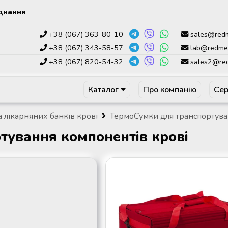
днання
+38 (067) 363-80-10
sales@red
+38 (067) 343-58-57
lab@redme
+38 (067) 820-54-32
sales2@re
Каталог
Про компанію
Сер
а лікарняних банків крові
ТермоСумки для транспортува
тування компонентів крові