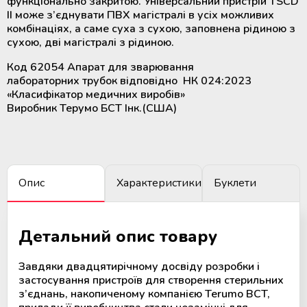
функціонально закритою. Універсальний пристрій TSCD
крові
Додаткові матеріали для
II може з’єднувати ПВХ магістралі в усіх можливих
холодильного обладнання
комбінаціях, а саме суха з сухою, заповнена рідиною з
сухою, дві магістралі з рідиною.
Розморожувачі плазми крові та
стовбурових клітин
Код 62054 Апарат для зварювання
лабораторних трубок відповідно НК 024:2023
«Класифікатор медичних виробів»
ТермоСумки для транспортування
Виробник Терумо БСТ Інк.(США)
компонентів крові
Пристрої для стерильного
з'єднання полімерних магістралей
Опис
Характеристики
Буклети
Апарати для донорського та
терапевтичного плазмаферезу
Детальний опис товару
Апарати для автоматичного
взяття крові
Завдяки двадцятирічному досвіду розробки і
застосування пристроїв для створення стерильних
з’єднань, накопиченому компанією Terumo BCT,
Апарати для опромінення крові