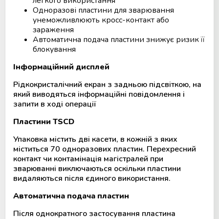
легкого використання
Одноразові пластини для зварювання
унеможливлюють кросс-контакт або
зараження
Автоматична подача пластини знижує ризик її
блокування
Iнформацiйний дисплей
Рідкокристалічний екран з задньою підсвіткою, на
який виводяться інформаційні повідомлення і
запити в ході операції
Пластини TSCD
Упаковка містить дві касети, в кожній з яких
міститься 70 одноразових пластин. Перехресний
контакт чи контамінація магістралей при
зварюванні виключаються оскільки пластини
видаляються після єдиного використання.
Автоматична подача пластин
Після однократного застосування пластина