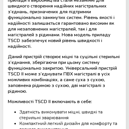
прилади її виробництва стали незамінні для
швидкого створення надійних магістральних
Мобільний пункт забору крові
з’єднань, призначених для підтримки
(Донорський автобус)
функціонально замкнутих систем. Рівень якості і
надійності залишається гарантовано високим як
для незаповнених магістралей, так і для
магістралей з рідинами. Нова модель приладу
TSCD забезпечує новий рівень швидкості і
надійності.
Даний пристрій створює міцні та суцільні стерильні
з’єднання, зберігаючи при цьому систему
функціонально закритою. Універсальний пристрій
TSCD II може з’єднувати ПВХ магістралі в усіх
можливих комбінаціях, а саме суха з сухою,
заповнена рідиною з сухою, дві магістралі з
рідиною.
Можливості TSCD II включають в себе:
Здатність виконувати міцні, швидкі та
стерильні зварювання
Компактний легкий дизайн для комфорту та