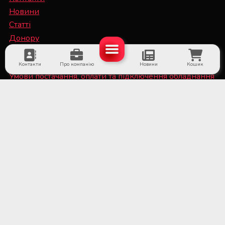
Новини
Статті
Донору
Спеціалісту
Контакти
Про компанію
Новини
Кошик
Умови постачання, оплати та підключення обладнання
Політика конфіденційності та файли Cookie
■ Обладнання для суб'єктів системи крові та
лікарняних банків крові
■ Медичне холодильне обладнання та системи
дистанційного температурного моніторингу
■ Лабораторне обладнання та витратні матеріали
■ Обладнання для стерилізаційних відділень
медичних установ
■ Медичне обладнання та витратні матеріали для
трансплантації органів