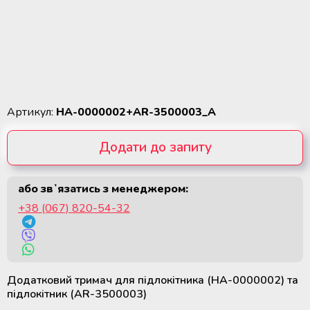
крові
Додаткові матеріали для
холодильного обладнання
Розморожувачі плазми крові та
стовбурових клітин
ТермоСумки для транспортування
компонентів крові
Артикул:
HA-0000002+AR-3500003_A
Пристрої для стерильного
Додати до запиту
з'єднання полімерних магістралей
або звʼязатись з менеджером:
Апарати для донорського та
Видалити с запиту
терапевтичного плазмаферезу
+38 (067) 820-54-32
Апарати для автоматичного
взяття крові
Додатковий тримач для підлокітника (HA-0000002) та
Апарати для опромінення крові
підлокітник (AR-3500003)