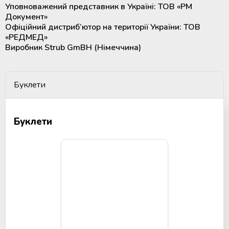
Уповноважений представник в Україні: ТОВ «РМ
Мобільний пункт забору крові
Документ»
(Донорський автобус)
Офіційний дистриб’ютор на території України: ТОВ
«РЕДМЕД»
Виробник Strub GmBH (Німеччина)
Буклети
Буклети