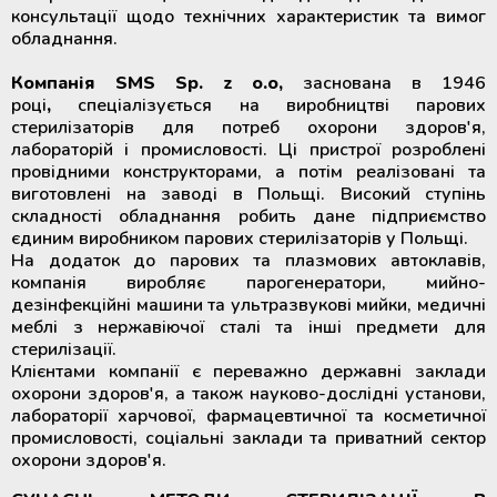
консультації щодо технічних характеристик та вимог
обладнання.
Компанія SMS Sp. z o.o,
заснована в 1946
році
,
спеціалізується на виробництві парових
стерилізаторів для потреб охорони здоров'я,
лабораторій і промисловості. Ці пристрої розроблені
провідними конструкторами, а потім реалізовані та
виготовлені на заводі в Польщі. Високий ступінь
складності обладнання робить дане підприємство
єдиним виробником парових стерилізаторів у Польщі.
На додаток до парових та плазмових автоклавів,
компанія виробляє парогенератори, мийно-
дезінфекційні машини та ультразвукові мийки, медичні
меблі з нержавіючої сталі та інші предмети для
стерилізації.
Клієнтами компанії є переважно державні заклади
охорони здоров'я, а також науково-дослідні установи,
лабораторії харчової, фармацевтичної та косметичної
промисловості, соціальні заклади та приватний сектор
охорони здоров'я.