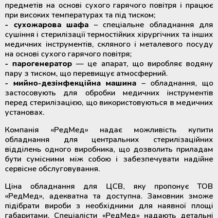
предметів на основі сухого гарячого повітря і працює
при високих температурах та під тиском;
- сухожарова шафа
– спеціальне обладнання для
сушіння і стерилізації термостійких хірургічних та інших
медичних інструментів, скляного і металевого посуду
на основі сухого гарячого повітря;
- парогенератор
— це апарат, що виробляє водяну
пару з тиском, що перевищує атмосферний.
- мийно-дезінфекційна машина
– обладнання, що
застосовують для обробки медичних інструментів
перед стерилізацією, що використовуються в медичних
установах.
Компанія «РедМед» надає можливість купити
обладнання для центральних стерилізаційних
відділень одного виробника, що дозволить приладам
бути сумісними між собою і забезпечувати надійне
сервісне обслуговування.
Ціна обладнання для ЦСВ, яку пропонує ТОВ
«РедМед», адекватна та доступна. Замовник зможе
підібрати вироби з необхідними для наявної площі
габаритами. Спеціалісти «РедМед» надають детальні