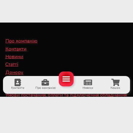
Про компанію
Контакти
Новини
Статті
Донору
Спеціалісту
Контакти
Про компанію
Новини
Кошик
Умови постачання, оплати та підключення обладнання
Політика конфіденційності та файли Cookie
■ Обладнання для суб'єктів системи крові та
лікарняних банків крові
■ Медичне холодильне обладнання та системи