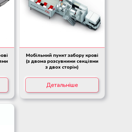
рові
Мобільний пункт забору крові
іями
(з двома розсувними секціями
з двох сторін)
Детальніше