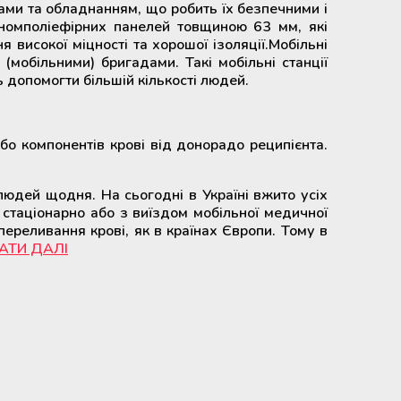
ами та обладнанням, що робить їх безпечними і
окномполіефірних панелей товщиною 63 мм, які
високої міцності та хорошої ізоляції.Мобільні
 (мобільними) бригадами. Такі мобільні станції
ь допомогти більшій кількості людей.
або компонентів крові від донорадо реципієнта.
людей щодня. На сьогодні в Україні вжито усіх
стаціонарно або з виїздом мобільної медичної
переливання крові, як в країнах Європи. Тому в
АТИ ДАЛІ