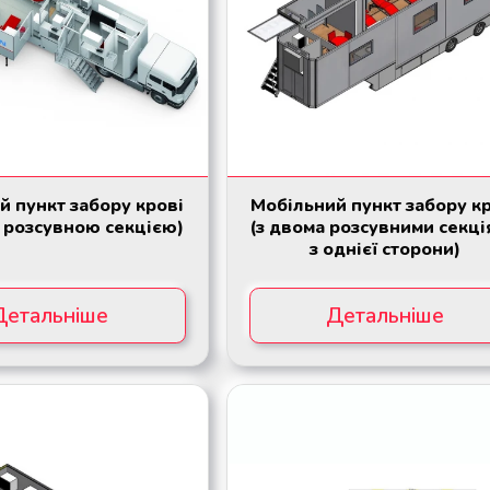
й пункт забору крові
Мобільний пункт забору к
ю розсувною секцією)
(з двома розсувними секц
з однієї сторони)
Детальніше
Детальніше