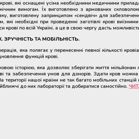
я крові, які оснащені усіма необхідними медичними прилад
ієнічним вимогам. Їх виготовлено з армованих скловол
ку, виготовлену запринципом «сендвіч» для забезпечення 
, які необхідні при проведенні заготівлі крові виїзними
крові по всій Україні, а це в свою чергу дасть можливіст
 ЗРУЧНІСТЬ ТА МОБІЛЬНІСТЬ.
ерація, яка полягає у перенесенні певної кількості крові
дновлення функцій крові.
іковою історією, яка дозволяє зберігати життя мільйонам 
 та забезпечення умов для донорів. Здати кров можна 
а території нашої країни не так багато мобільних станцій 
йближчі до них лабораторії та добиратися самостійно.
ЧИТ