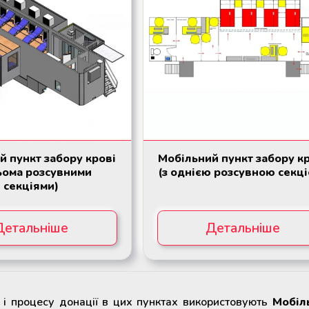
й пункт забору крові
Мобільний пункт забору к
рьома розсувними
(з однією розсувною секц
секціями)
Детальніше
Детальніше
і і процесу донації в цих пунктах використовують
Мобіл