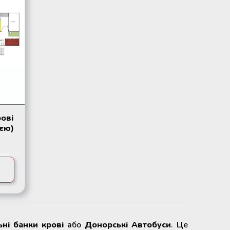
рові
ією)
ьні банки крові
або
Донорські Автобуси
. Це