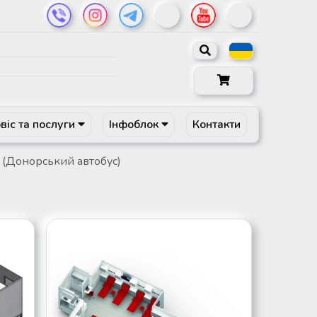
віс та послуги
Інфоблок
Контакти
 (Донорський автобус)