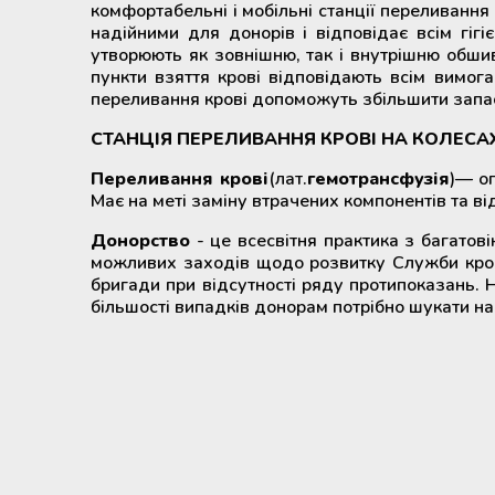
комфортабельні і мобільні станції переливанн
надійними для донорів і відповідає всім гіг
Мобільний пункт забору крові
утворюють як зовнішню, так і внутрішню обшив
(Донорський автобус)
пункти взяття крові відповідають всім вимогам
переливання крові допоможуть збільшити запаси 
СТАНЦІЯ ПЕРЕЛИВАННЯ КРОВІ НА КОЛЕСАХ.
Переливання крові
(лат.
гемотрансфузія
)— оп
Має на меті заміну втрачених компонентів та ві
Донорство
- це всесвітня практика з багатов
можливих заходів щодо розвитку Служби крові
бригади при відсутності ряду протипоказань. Н
більшості випадків донорам потрібно шукати на