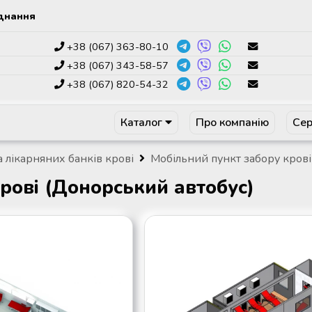
днання
+38 (067) 363-80-10
+38 (067) 343-58-57
+38 (067) 820-54-32
Каталог
Про компанію
Сер
а лікарняних банків крові
Мобільний пункт забору крові
рові (Донорський автобус)