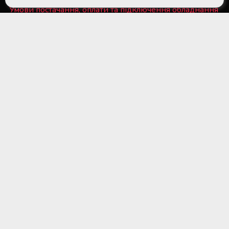
Умови постачання, оплати та підключення обладнання
Політика конфіденційності та файли Cookie
■ Обладнання для суб'єктів системи крові та
лікарняних банків крові
■ Медичне холодильне обладнання та системи
дистанційного температурного моніторингу
■ Лабораторне обладнання та витратні матеріали
■ Обладнання для стерилізаційних відділень
медичних установ
■ Медичне обладнання та витратні матеріали для
трансплантації органів