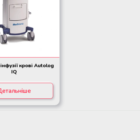
інфузії крові Autolog
IQ
Детальніше