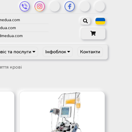
medua.com
dua.com
dmedua.com
віс та послуги
Інфоблок
Контакти
яття крові