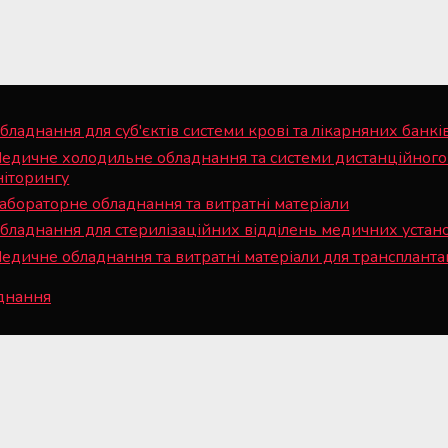
бладнання для суб'єктів системи крові та лікарняних банкі
едичне холодильне обладнання та системи дистанційного
ніторингу
абораторне обладнання та витратні матеріали
бладнання для стерилізаційних відділень медичних устан
едичне обладнання та витратні матеріали для трансплантац
аднання
© 2008— 2026 Всі права захищені