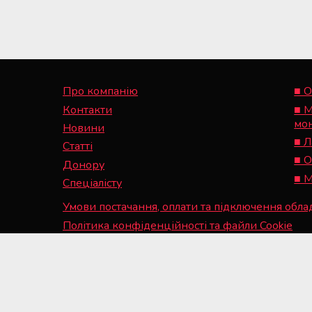
Мобільний пункт забору крові
(Донорський автобус)
Про компанію
■ О
Контакти
■ М
мо
Новини
■ Л
Статті
■ О
Донору
■ М
Спеціалісту
Умови постачання, оплати та підключення обл
Політика конфіденційності та файли Cookie