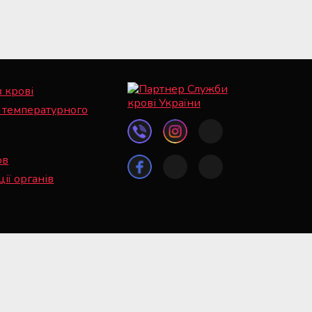
в крові
 температурного
ов
ії органів