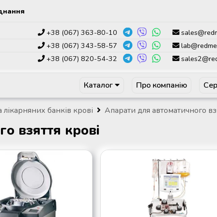
днання
+38 (067) 363-80-10
sales@red
+38 (067) 343-58-57
lab@redme
+38 (067) 820-54-32
sales2@re
Каталог
Про компанію
Сер
а лікарняних банків крові
Апарати для автоматичного вз
о взяття крові