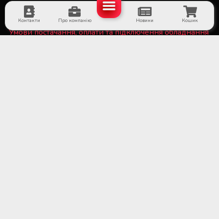
Спеціалісту
Контакти
Про компанію
Новини
Кошик
Умови постачання, оплати та підключення обладнання
Політика конфіденційності та файли Cookie
■ Обладнання для суб'єктів системи крові та
лікарняних банків крові
■ Медичне холодильне обладнання та системи
дистанційного температурного моніторингу
■ Лабораторне обладнання та витратні матеріали
■ Обладнання для стерилізаційних відділень
медичних установ
■ Медичне обладнання та витратні матеріали для
трансплантації органів