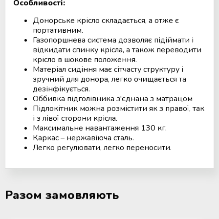
Особливості:
Мобільний пункт забору крові
Донорське крісло складається, а отже є
(Донорський автобус)
портативним.
Газопоршнева система дозволяє підіймати і
відкидати спинку крісла, а також переводити
крісло в шокове положення.
Матеріал сидіння має сітчасту структуру і
зручний для донора, легко очищається та
дезінфікується.
Оббивка підголівника з'єднана з матрацом
Підлокітник можна розмістити як з правої, так
і з лівої сторони крісла.
Максимальне навантаження 130 кг.
Каркас – нержавіюча сталь.
Легко регулювати, легко переносити.
Разом замовляють