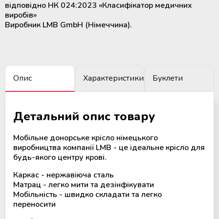
відповідно НК 024:2023 «Класифікатор медичних
крові
Додаткові матеріали для
виробів»
холодильного обладнання
Виробник LMB GmbH (Німеччина).
Розморожувачі плазми крові та
стовбурових клітин
ТермоСумки для транспортування
компонентів крові
Опис
Характеристики
Буклети
Пристрої для стерильного
з'єднання полімерних магістралей
Детальний опис товару
Мобільне донорське крісло німецького
Апарати для донорського та
виробництва компанії LMB - це ідеальне крісло для
терапевтичного плазмаферезу
будь-якого центру крові.
Каркас - нержавіюча сталь
Апарати для автоматичного
Матрац - легко мити та дезінфікувати
взяття крові
Мобільність - швидко складати та легко
переносити
Апарати для опромінення крові