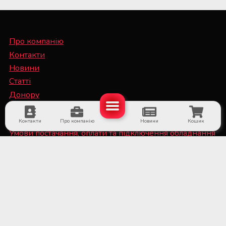
Про компанію
Контакти
Новини
Статті
Донору
Спеціалісту
Контакти
Про компанію
Новини
Кошик
Умови постачання, оплати та підключення обладнання
Політика конфіденційності та файли Cookie
■ Обладнання для суб'єктів системи крові та
лікарняних банків крові
■ Медичне холодильне обладнання та системи
дистанційного температурного моніторингу
■ Лабораторне обладнання та витратні матеріали