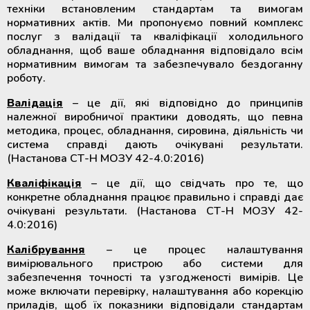
крові
техніки встановленим стандартам та вимогам
Додаткові матеріали для
нормативних актів. Ми пропонуємо повний комплекс
холодильного обладнання
послуг з валідації та кваліфікації холодильного
Розморожувачі плазми крові та
обладнання, щоб ваше обладнання відповідало всім
стовбурових клітин
нормативним вимогам та забезпечувало бездоганну
роботу.
ТермоСумки для транспортування
Валідація
– це дії, які відповідно до принципів
компонентів крові
належної виробничої практики доводять, що певна
методика, процес, обладнання, сировина, діяльність чи
система справді дають очікувані результати.
Пристрої для стерильного
(Настанова СТ-Н МОЗУ 42-4.0:2016)
з'єднання полімерних магістралей
Кваліфікація
– це дії, що свідчать про те, що
Апарати для донорського та
конкретне обладнання працює правильно і справді дає
терапевтичного плазмаферезу
очікувані результати. (Настанова СТ-Н МОЗУ 42-
4.0:2016)
Апарати для автоматичного
Калібрування
– це процес налаштування
взяття крові
вимірювального пристрою або системи для
забезпечення точності та узгодженості вимірів. Це
може включати перевірку, налаштування або корекцію
Апарати для опромінення крові
приладів, щоб їх показники відповідали стандартам