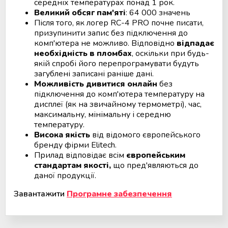
середніх температурах понад 1 рок.
Великий обсяг пам'яті
: 64 000 значень
Після того, як логер RC-4 PRO почне писати,
призупинити запис без підключення до
комп'ютера не можливо. Відповідно
відпадає
необхідність в пломбах
, оскільки при будь-
якій спробі його перепрограмувати будуть
загублені записані раніше дані.
Можливість дивитися онлайн
без
підключення до комп'ютера температуру на
дисплеї (як на звичайному термометрі), час,
максимальну, мінімальну і середню
температуру.
Висока якість
від відомого європейського
бренду фірми Elitech.
Прилад відповідає всім
європейським
стандартам якості,
що пред'являються до
даної продукції.
Завантажити
Програмне забезпечення