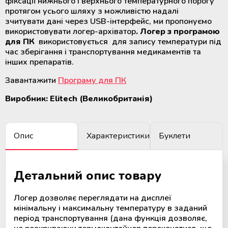
фіксації нижнього і верхнього температурного порогу
крові
Додаткові матеріали для
протягом усього шляху з можливістю надалі
холодильного обладнання
зчитувати дані через USB-інтерфейс, ми пропонуємо
використовувати логер-архіватор
. Логер з програмою
Розморожувачі плазми крові та
для ПК
використовується для запису температури під
стовбурових клітин
час зберігання і транспортування медикаментів та
інших препаратів.
ТермоСумки для транспортування
Завантажити
Програму для ПК
компонентів крові
Виробник: Elitech (Великобританія)
Пристрої для стерильного
з'єднання полімерних магістралей
Опис
Характеристики
Буклети
Апарати для донорського та
терапевтичного плазмаферезу
Детальний опис товару
Апарати для автоматичного
взяття крові
Логер дозволяє переглядати на дисплеї
мінімальну і максимальну температуру в заданий
період транспортування (дана функція дозволяє,
Апарати для опромінення крові