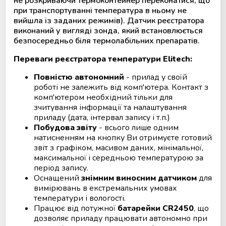
не розкриваючи термоконтейнер переконатися, що
при транспортуванні температура в ньому не
Мобільний пункт забору крові
вийшла із заданих режимів). Датчик реєстратора
(Донорський автобус)
виконаний у вигляді зонда, який встановлюється
безпосередньо біля термолабільних препаратів.
Переваги реєстратора температури Elitech:
Повністю автономний
- прилад у своїй
роботі не залежить від комп'ютера. Контакт з
комп'ютером необхідний тільки для
зчитування інформації та налаштування
приладу (дата, інтервал запису і т.п.)
Побудова звіту
- всього лише одним
натисненням на кнопку Ви отримуєте готовий
звіт з графіком, масивом даних, мінімальної,
максимальної і середньою температурою за
період запису.
Оснащений
знімним виносним датчиком
для
вимірювань в екстремальних умовах
температури і вологості.
Працює від потужної
батарейки CR2450
, що
дозволяє приладу працювати автономно при