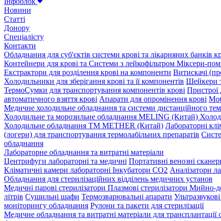
Інфоблок
Новини
Статті
Донору
Спеціалісту
Контакти
Обладнання для суб'єктів системи крові та лікарняних банків к
Контейнери для крові та Системи з лейкофільтром
Міксери-помі
Екстрактори для розділення крові на компоненти
Витискачі (пр
Холодильники для зберігання крові та її компонентів
Шейкери т
ТермоСумки для транспортування компонентів крові
Пристрої 
автоматичного взяття крові
Апарати для опромінення крові
Моб
Медичне холодильне обладнання та системи дистанційного те
Холодильне та морозильне обладнання MELING (Китай)
Холод
Холодильне обладнання TM METHER (Китай)
Лабораторні клі
(логери) для транспортування термолабільних препаратів
Систе
обладнання
Лабораторне обладнання та витратні матеріали
Центрифуги лабораторні та медичні
Портативні венозні сканер
Кліматичні камери лабораторні
Інкубатори СО2
Аналізатори ла
Обладнання для стерилізаційних відділень медичних установ
Медичні парові стерилізатори
Плазмові стерилізатори
Мийно-д
літрів
Сушильні шафи
Термозварювальні апарати
Ультразвуков
моніторингу обладнання
Рулони та пакети для стерилізації
Медичне обладнання та витратні матеріали для трансплантації 