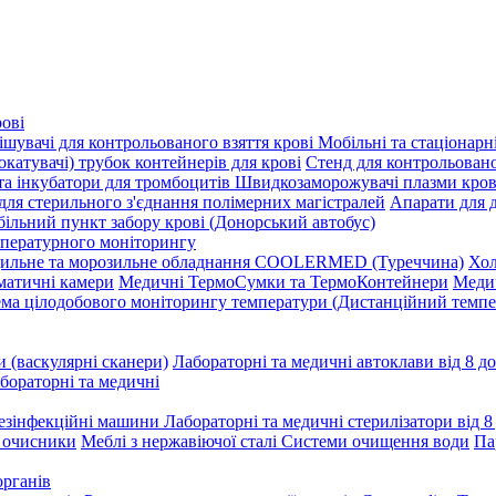
рові
шувачі для контрольованого взяття крові
Мобільні та стаціонарні
окатувачі) трубок контейнерів для крові
Стенд для контрольовано
а інкубатори для тромбоцитів
Швидкозаморожувачі плазми кров
для стерильного з'єднання полімерних магістралей
Апарати для 
ільний пункт забору крові (Донорський автобус)
мпературного моніторингу
ильне та морозильне обладнання COOLERMED (Туреччина)
Хол
матичні камери
Медичні ТермоСумки та ТермоКонтейнери
Медич
ма цілодобового моніторингу температури (Дистанційний темп
и (васкулярні сканери)
Лабораторні та медичні автоклави від 8 до
бораторні та медичні
езінфекційні машини
Лабораторні та медичні стерилізатори від 8 
і очисники
Меблі з нержавіючої сталі
Системи очищення води
Па
органів