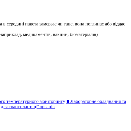
в середині пакета замерзає чи тане, вона поглинає або віддає
априклад, медикаментів, вакцин, біоматеріалів)
ого температурного моніторингу
■ Лабораторне обладнання та
для трансплантації органів