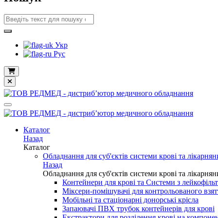
Укр
Рус
Каталог
Назад
Каталог
Обладнання для суб'єктів системи крові та лікарнян
Назад
Обладнання для суб'єктів системи крові та лікарнян
Контейнери для крові та Системи з лейкофіль
Міксери-помішувачі для контрольованого взят
Мобільні та стаціонарні донорські крісла
Запаювачі ПВХ трубок контейнерів для крові
Екстрактори для розділення крові на компоне