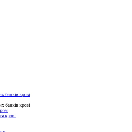
их банків крові
их банків крові
тром
тя крові
нти