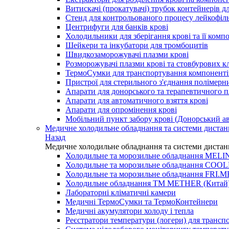
Витискачі (прокатувачі) трубок контейнерів дл
Стенд для контрольованого процесу лейкофільт
Центрифуги для банків крові
Холодильники для зберігання крові та її комп
Шейкери та інкубатори для тромбоцитів
Швидкозаморожувачі плазми крові
Розморожувачі плазми крові та стовбурових к
ТермоСумки для транспортування компоненті
Пристрої для стерильного з'єднання полімерн
Апарати для донорського та терапевтичного 
Апарати для автоматичного взяття крові
Апарати для опромінення крові
Мобільний пункт забору крові (Донорський ав
Медичне холодильне обладнання та системи дистан
Назад
Медичне холодильне обладнання та системи дистан
Холодильне та морозильне обладнання MELI
Холодильне та морозильне обладнання COO
Холодильне та морозильне обладнання FRI.ME
Холодильне обладнання TM METHER (Китай
Лабораторні кліматичні камери
Медичні ТермоСумки та ТермоКонтейнери
Медичні акумулятори холоду і тепла
Реєстратори температури (логери) для трансп