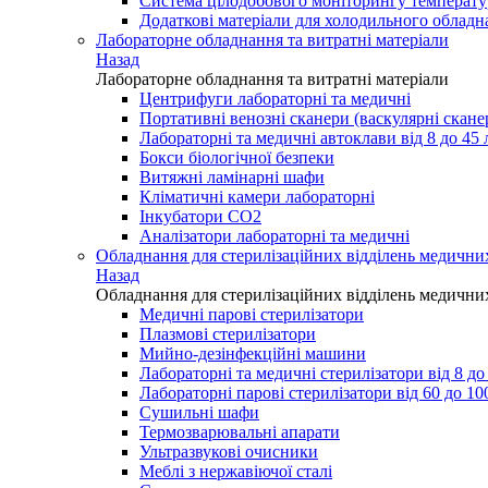
Система цілодобового моніторингу температ
Додаткові матеріали для холодильного обладн
Лабораторне обладнання та витратні матеріали
Назад
Лабораторне обладнання та витратні матеріали
Центрифуги лабораторні та медичні
Портативні венозні сканери (васкулярні скане
Лабораторні та медичні автоклави від 8 до 45 
Бокси біологічної безпеки
Витяжні ламінарні шафи
Кліматичні камери лабораторні
Інкубатори СО2
Аналізатори лабораторні та медичні
Обладнання для стерилізаційних відділень медични
Назад
Обладнання для стерилізаційних відділень медични
Медичні парові стерилізатори
Плазмові стерилізатори
Мийно-дезінфекційні машини
Лабораторні та медичні стерилізатори від 8 до 
Лабораторні парові стерилізатори від 60 до 100
Сушильні шафи
Термозварювальні апарати
Ультразвукові очисники
Меблі з нержавіючої сталі