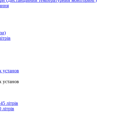
ури (Дистанційний температурний моніторинг)
ання
ри)
літрів
х установ
х установ
45 літрів
 літрів