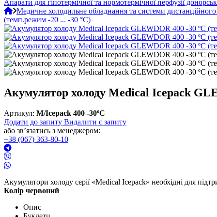
Апарати для гіпотермічної та нормотермічної перфузії донорськ
Медичне холодильне обладнання та системи дистанційного
(темп.режим -20 ... -30 °С)
Акумулятор холоду Medical Icepack GLEW
Артикул:
M/Icepack 400 -30ºC
Додати до запиту
Видалити с запиту
або звʼязатись з менеджером:
+38 (067) 363-80-10
Акумулятори холоду серії «Medical Icepack» необхідні для підт
Колір червоний
Опис
Буклети