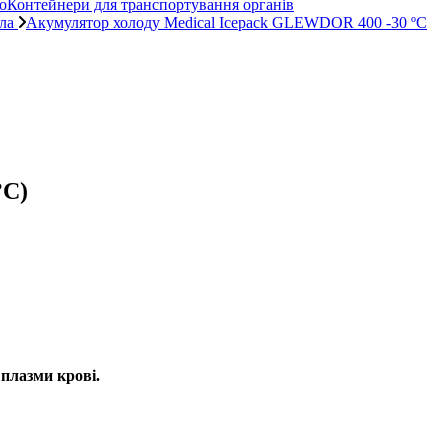
оКонтейнери для транспортування органів
пла
Акумулятор холоду Medical Icepack GLEWDOR 400 -30 ºC
°С)
і
плазми крові.