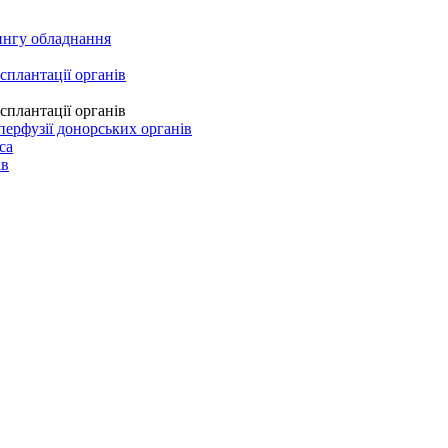
рингу обладнання
сплантації органів
сплантації органів
перфузії донорських органів
ca
ів