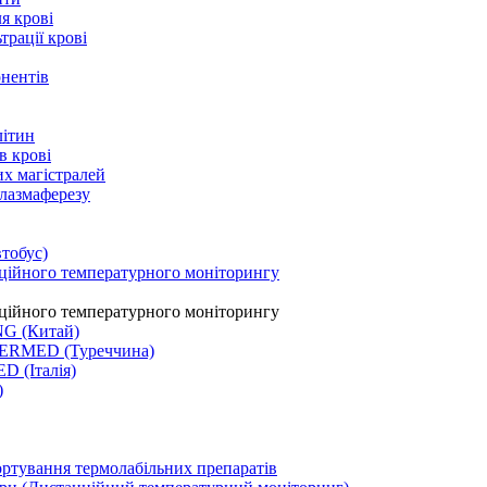
я крові
рації крові
онентів
літин
в крові
их магістралей
плазмаферезу
тобус)
ційного температурного моніторингу
ційного температурного моніторингу
NG (Китай)
LERMED (Туреччина)
D (Італія)
)
ортування термолабільних препаратів