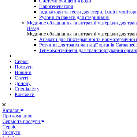
Системи очищення води
Парогенератори
Індикатори та тести для стерилізації і моніто
Рулони та пакети для стерилізації
Медичне обладнання та витратні матеріали для тран
Назад
Медичне обладнання та витратні матеріали для тран
Апарати для гіпотермічної та нормотермічної 
Розчини для трансплантації органів Carnamedi
ТермоКонтейнери для транспортування орган
Сервіс
Послуги
Новини
Статті
Донору
Спеціалісту
Контакти
Каталог
Про компанію
Сервіс та послуги
Сервіс
Послуги