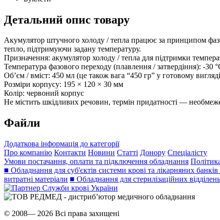
Детальний опис товару
Акумулятор штучного холоду / тепла працює за принципом фазово
тепло, підтримуючи задану температуру.
Призначення: акумулятор холоду / тепла для підтримки темпера
Температура фазового переходу (плавлення / затвердіння): -30 
Об’єм / вміст: 450 мл (це також вага “450 гр” у готовому вигляд
Розміри корпусу: 195 × 120 × 30 мм
Колір: червоний корпус
Не містить шкідливих речовин, термін придатності — необмеже
Файли
Додаткова інформація до категорії
Про компанію
Контакти
Новини
Статті
Донору
Спеціалісту
Умови постачання, оплати та підключення обладнання
Політика
■ Обладнання для суб'єктів системи крові та лікарняних банків
витратні матеріали
■ Обладнання для стерилізаційних відділен
© 2008— 2026 Всі права захищені