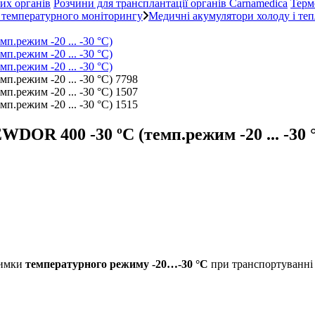
их органів
Розчини для трансплантації органів Carnamedica
Терм
 температурного моніторингу
Медичні акумулятори холоду і те
DOR 400 -30 ºC (темп.режим -20 ... -30 
римки
температурного режиму -20…-30 °С
при транспортуванн