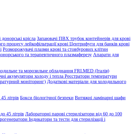
 донорські крісла
Запаювачі ПВХ трубок контейнерів для крові
го процесу лейкофільтрації крові
Центрифуги для банків крові
і
Розморожувачі плазми крові та стовбурових клітин
донорського та терапевтичного плазмаферезу
Апарати для
одильне та морозильне обладнання FRI.MED (Італія)
ні акумулятори холоду і тепла
Реєстратори температури
ературний моніторинг)
Додаткові матеріали для холодильного
 45 літрів
Бокси біологічної безпеки
Витяжні ламінарні шафи
до 45 літрів
Лабораторні парові стерилізатори від 60 до 100
рогенератори
Індикатори та тести для стерилізації і