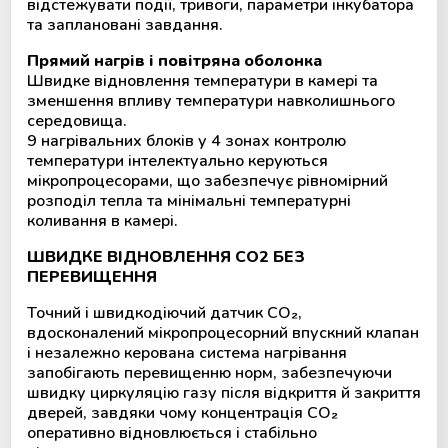
відстежувати події, тривоги, параметри інкубатора
та заплановані завдання.
Прямий нагрів і повітряна оболонка
Швидке відновлення температури в камері та
зменшення впливу температури навколишнього
середовища.
9 нагрівальних блоків у 4 зонах контролю
температури інтелектуально керуються
мікропроцесорами, що забезпечує рівномірний
розподіл тепла та мінімальні температурні
коливання в камері.
ШВИДКЕ ВІДНОВЛЕННЯ СО2 БЕЗ
ПЕРЕВИЩЕННЯ
Точний і швидкодіючий датчик CO₂,
вдосконалений мікропроцесорний впускний клапан
і незалежно керована система нагрівання
запобігають перевищенню норм, забезпечуючи
швидку циркуляцію газу після відкриття й закриття
дверей, завдяки чому концентрація CO₂
оперативно відновлюється і стабільно