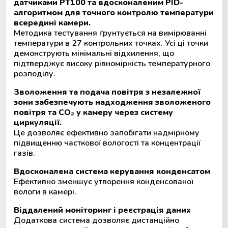
датчиками PT100 та вдосконаленим PID-
алгоритмом для точного контролю температури
всередині камери.
Методика тестування ґрунтується на вимірюванні
температури в 27 контрольних точках. Усі ці точки
демонструють мінімальні відхилення, що
підтверджує високу рівномірність температурного
розподілу.
Зволоження та подача повітря з незалежної
зони забезпечують надходження зволоженого
повітря та CO
₂
у
камеру
через
систему
циркуляції
.
Це дозволяє ефективно запобігати надмірному
підвищенню часткової вологості та концентрації
газів.
Вдосконалена система керування конденсатом
Ефективно зменшує утворення конденсованої
вологи в камері.
Віддалений моніторинг і реєстрація даних
Додаткова система дозволяє дистанційно