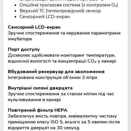
Опційна тригазова система (з контролем O₂)
Мобільний пункт забору крові
Верхній TC (теплопровідний) сенсор
(Донорський автобус)
Сенсорний LCD-екран
Сенсорний LCD-екран
Зручне спостереження та керування параметрами
інкубатора
Порт доступу
Дозволяє здійснювати моніторинг температури,
відносної вологості та концентрації CO₂ у камері
Вбудований резервуар для зволоження
Інтегрована конструкція об’ємом 3 літри
Внутрішні скляні дверцята
Зручне спостереження за станом клітин під час
культивування в камері
Повітряний фільтр HEPA
Забезпечує якість повітря, еквівалентну чистому
приміщенню класу ISO 5, всього за 5 хвилин після
відкриття дверцят на 30 секунд