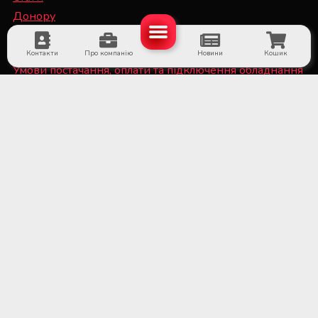
Донору
Спеціалісту
Контакти
Про компанію
Новини
Кошик
Умови постачання, оплати та підключення обладнання
Політика конфіденційності та файли Cookie
■ Обладнання для суб'єктів системи крові та
лікарняних банків крові
■ Медичне холодильне обладнання та системи
дистанційного температурного моніторингу
■ Лабораторне обладнання та витратні матеріали
■ Обладнання для стерилізаційних відділень
медичних установ
■ Медичне обладнання та витратні матеріали для
трансплантації органів