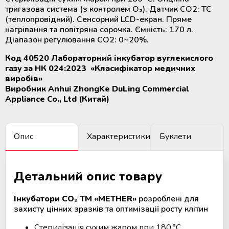
крові
тригазова система (з контролем O₂). Датчик CO2: TC
Додаткові матеріали для
(теплопровідний). Сенсорний LCD-екран. Пряме
холодильного обладнання
нагрівання та повітряна сорочка. Ємність: 170 л.
Розморожувачі плазми крові та
Діапазон регулювання CO2: 0~20%.
стовбурових клітин
Код 40520 Лабораторний інкубатор вуглекислого
газу за НК 024:2023 «Класифікатор медичних
ТермоСумки для транспортування
виробів»
компонентів крові
Виробник Anhui ZhongKe DuLing Commercial
Appliance Co., Ltd (Китай)
Пристрої для стерильного
з'єднання полімерних магістралей
Опис
Характеристики
Буклети
Апарати для донорського та
терапевтичного плазмаферезу
Детальний опис товару
Апарати для автоматичного
взяття крові
Інкубатори CO
₂
ТМ
«
METHER
»
розроблені для
захисту цінних зразків та оптимізації росту клітин
Апарати для опромінення крові
Стерилізація сухим жаром при 180 °C