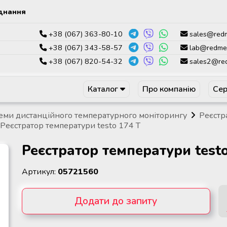
днання
+38 (067) 363-80-10
sales@red
+38 (067) 343-58-57
lab@redme
+38 (067) 820-54-32
sales2@re
Каталог
Про компанію
Сер
еми дистанційного температурного моніторингу
Реєстр
Реєстратор температури testo 174 Т
Реєстратор температури testo
Артикул:
05721560
Додати до запиту