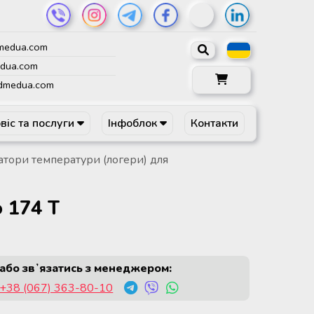
medua.com
dua.com
dmedua.com
віс та послуги
Інфоблок
Контакти
атори температури (логери) для
 174 Т
або звʼязатись з менеджером:
+38 (067) 363-80-10