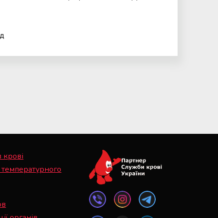
ад
в крові
 температурного
ов
ії органів