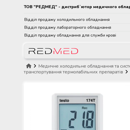
ТОВ "РЕДМЕД" - дистрибʼютор медичного обла
Назад
Назад
Назад
Назад
Назад
Назад
Відділ продажу холодильного обладнання
Каталог
Обладнання для суб'єктів
Медичне холодильне
Лабораторне обладнання та
Обладнання для
Медичне обладнання та
Відділ продажу лабораторного обладнання
системи крові та лікарняних
обладнання та системи
витратні матеріали
стерилізаційних відділень
витратні матеріали для
Відділ продажу обладнання для служби крові
банків крові
дистанційного температурного
медичних установ
трансплантації органів
Обладнання для суб'єктів системи
моніторингу
крові та лікарняних банків крові
Центрифуги лабораторні та
Контейнери для крові та Системи
медичні
Медичні парові стерилізатори
Апарати для гіпотермічної та
з лейкофільтром
Холодильне та морозильне
нормотермічної перфузії
Медичне холодильне обладнання
обладнання MELING (Китай)
донорських органів
Медичне холодильне обладнання та сист
та системи дистанційного
Портативні венозні сканери
Плазмові стерилізатори
транспортування термолабільних препаратів
Міксери-помішувачі для
температурного моніторингу
(васкулярні сканери)
контрольованого взяття крові
Холодильне та морозильне
Розчини для трансплантації
Мийно-дезінфекційні машини
обладнання COOLERMED
органів Carnamedica
Лабораторне обладнання та
Лабораторні та медичні автоклави
(Туреччина)
Мобільні та стаціонарні донорські
витратні матеріали
від 8 до 45 літрів
Лабораторні та медичні
крісла
ТермоКонтейнери для
стерилізатори від 8 до 45 літрів
Холодильне та морозильне
транспортування органів
Бокси біологічної безпеки
Обладнання для стерилізаційних
обладнання FRI.MED (Італія)
Запаювачі ПВХ трубок
відділень медичних установ
Лабораторні парові стерилізатори
контейнерів для крові
Витяжні ламінарні шафи
від 60 до 100 літрів
Холодильне обладнання TM