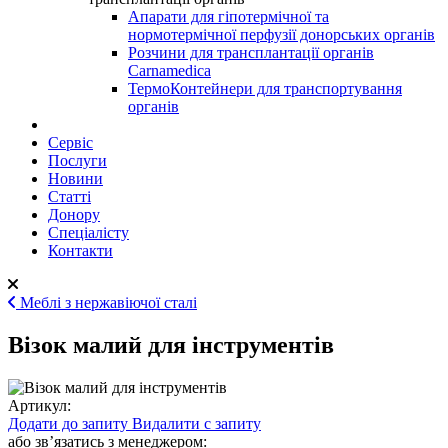
Апарати для гіпотермічної та
нормотермічної перфузії донорських органів
Розчини для трансплантації органів
Carnamedica
ТермоКонтейнери для транспортування
органів
Сервіс
Послуги
Новини
Статті
Донору
Спеціалісту
Контакти
Меблі з нержавіючої сталі
Візок малий для інструментів
Артикул:
Додати до запиту
Видалити с запиту
або звʼязатись з менеджером: