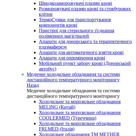
Швидкозаморожувачі плазми крові
Розморожувачі плазми крові та стовбурових
клітин
ТермоСумки для транспортування
компонентів крові
Пристрої для стерильного з'єднання
полімерних магістралей
Апарати для донорського та терапевтичного
плазмаферезу
Апарати для автоматичного взяття крові
Апарати для опромінення крові
Мобільний пункт забору крові (Донорський
автобус)
Медичне холодильне обладнання та системи
дистанційного температурного моніторингу
Назад
Медичне холодильне обладнання та системи
дистанційного температурного моніторингу
Холодильне та морозильне обладнання
MELING (Китай)
Холодильне та морозильне обладнання
COOLERMED (Туреччина)
Холодильне та морозильне обладнання
FRI.MED (Італія)
Холодильне обладнання TM METHER