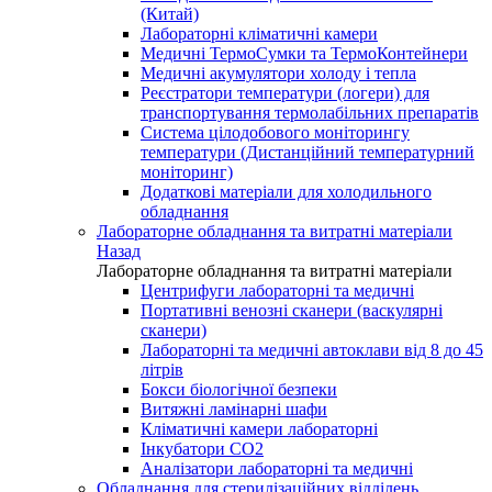
(Китай)
Лабораторні кліматичні камери
Медичні ТермоСумки та ТермоКонтейнери
Медичні акумулятори холоду і тепла
Реєстратори температури (логери) для
транспортування термолабільних препаратів
Система цілодобового моніторингу
температури (Дистанційний температурний
моніторинг)
Додаткові матеріали для холодильного
обладнання
Лабораторне обладнання та витратні матеріали
Назад
Лабораторне обладнання та витратні матеріали
Центрифуги лабораторні та медичні
Портативні венозні сканери (васкулярні
сканери)
Лабораторні та медичні автоклави від 8 до 45
літрів
Бокси біологічної безпеки
Витяжні ламінарні шафи
Кліматичні камери лабораторні
Інкубатори СО2
Аналізатори лабораторні та медичні
Обладнання для стерилізаційних відділень