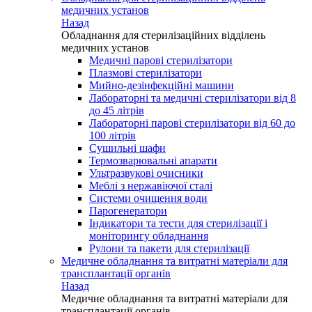
медичних установ
Назад
Обладнання для стерилізаційних відділень
медичних установ
Медичні парові стерилізатори
Плазмові стерилізатори
Мийно-дезінфекційні машини
Лабораторні та медичні стерилізатори від 8
до 45 літрів
Лабораторні парові стерилізатори від 60 до
100 літрів
Сушильні шафи
Термозварювальні апарати
Ультразвукові очисники
Меблі з нержавіючої сталі
Системи очищення води
Парогенератори
Індикатори та тести для стерилізації і
моніторингу обладнання
Рулони та пакети для стерилізації
Медичне обладнання та витратні матеріали для
трансплантації органів
Назад
Медичне обладнання та витратні матеріали для
трансплантації органів