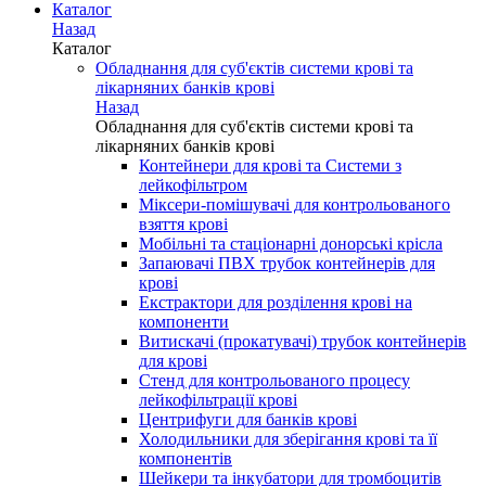
Каталог
Назад
Каталог
Обладнання для суб'єктів системи крові та
лікарняних банків крові
Назад
Обладнання для суб'єктів системи крові та
лікарняних банків крові
Контейнери для крові та Системи з
лейкофільтром
Міксери-помішувачі для контрольованого
взяття крові
Мобільні та стаціонарні донорські крісла
Запаювачі ПВХ трубок контейнерів для
крові
Екстрактори для розділення крові на
компоненти
Витискачі (прокатувачі) трубок контейнерів
для крові
Стенд для контрольованого процесу
лейкофільтрації крові
Центрифуги для банків крові
Холодильники для зберігання крові та її
компонентів
Шейкери та інкубатори для тромбоцитів