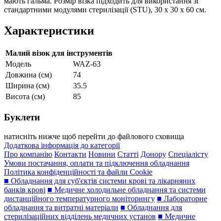
мають гальма. Розмір візка підходить для використання зі
стандартними модулями стерилізації (STU), 30 x 30 x 60 см.
Характеристики
Малий візок для інструментів
Модель
WAZ-63
Довжина (см)
74
Ширина (см)
35.5
Висота (см)
85
Буклети
натисніть нижче щоб перейти до файлового сховища
Додаткова інформація до категорії
Про компанію
Контакти
Новини
Статті
Донору
Спеціалісту
Умови постачання, оплати та підключення обладнання
Політика конфіденційності та файли Cookie
■ Обладнання для суб'єктів системи крові та лікарняних
банків крові
■ Медичне холодильне обладнання та системи
дистанційного температурного моніторингу
■ Лабораторне
обладнання та витратні матеріали
■ Обладнання для
стерилізаційних відділень медичних установ
■ Медичне