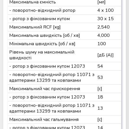
Максимальна ємність
[мл]
- поворотно-відкидний ротор
4 х 100
- ротор з фіксованим кутом
30 х 15
Максимальний RCF [xg]
2,540
Максимальна швидкість [об / хв]
4,000
Мінімальна швидкість [об / хв]
100
Рівень шуму на максимальній
[дБ (А)]
швидкості
- ротор з фіксованим кутом 12073
54
- поворотно-відкидний ротор 11071 з
53
адаптерами 13299 та ковпаками
Максимальний час прискорення
[с]
- ротор з фіксованим кутом 12073
18
- поворотно-відкидний ротор 11071 з
13
адаптерами 13299 та ковпаками
Максимальний час гальмування
[с]
- ротор з фіксованим кутом 12073
14