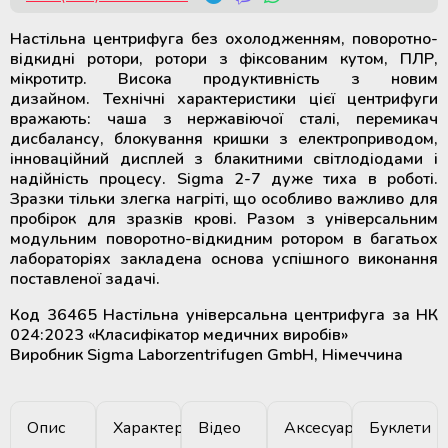
Настільна центрифуга без охолодженням, поворотно-
відкидні ротори, ротори з фіксованим кутом, ПЛР,
мікротитр. Висока продуктивність з новим
дизайном. Технічні характеристики цієї центрифуги
вражають: чаша з нержавіючої сталі, перемикач
дисбалансу, блокування кришки з електроприводом,
інноваційний дисплей з блакитними світлодіодами і
надійність процесу. Sigma 2-7 дуже тиха в роботі.
Зразки тільки злегка нагріті, що особливо важливо для
пробірок для зразків крові. Разом з універсальним
модульним поворотно-відкидним ротором в багатьох
лабораторіях закладена основа успішного виконання
поставленої задачі.
Код 36465 Настільна універсальна центрифуга за НК
024:2023 «Класифікатор медичних виробів»
Виробник Sigma Laborzentrifugen GmbH, Німеччина
Опис
Характеристики
Відео
Аксесуари
Буклети