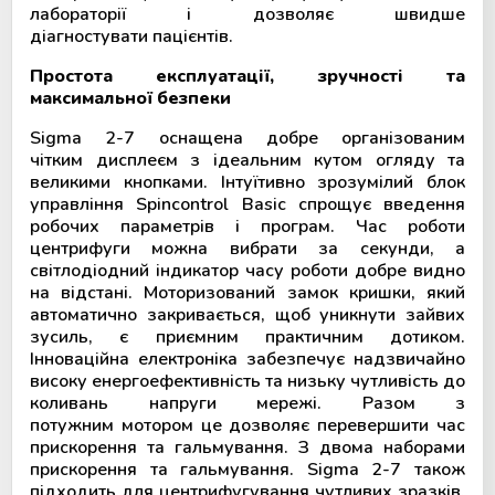
лабораторії і дозволяє швидше
діагностувати пацієнтів.
Простота експлуатації, зручності та
максимальної безпеки
Sigma 2-7 оснащена добре організованим
чітким дисплеєм з ідеальним кутом огляду та
великими кнопками. Інтуїтивно зрозумілий блок
управління Spincontrol Basic спрощує введення
робочих параметрів і програм. Час роботи
центрифуги можна вибрати за секунди, а
світлодіодний індикатор часу роботи добре видно
на відстані. Моторизований замок кришки, який
автоматично закривається, щоб уникнути зайвих
зусиль, є приємним практичним дотиком.
Інноваційна електроніка забезпечує надзвичайно
високу енергоефективність та низьку чутливість до
коливань напруги мережі. Разом з
потужним мотором це дозволяє перевершити час
прискорення та гальмування. З двома наборами
прискорення та гальмування. Sigma 2-7 також
підходить для центрифугування чутливих зразків,