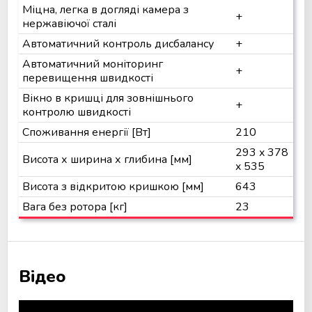
Міцна, легка в догляді камера з
+
нержавіючої сталі
Автоматичний контроль дисбалансу
+
Автоматичний моніторинг
+
перевищення швидкості
Вікно в кришці для зовнішнього
+
контролю швидкості
Споживання енергії [Вт]
210
293 x 378
Висота х ширина х глибина [мм]
x 535
Висота з відкритою кришкою [мм]
643
Вага без ротора [кг]
23
Відео