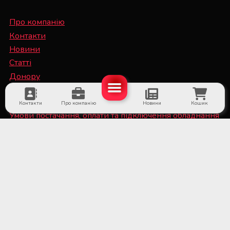
Про компанію
Контакти
Новини
Статті
Донору
Спеціалісту
Контакти
Про компанію
Новини
Кошик
Умови постачання, оплати та підключення обладнання
Політика конфіденційності та файли Cookie
■ Обладнання для суб'єктів системи крові та
лікарняних банків крові
■ Медичне холодильне обладнання та системи
дистанційного температурного моніторингу
■ Лабораторне обладнання та витратні матеріали
■ Обладнання для стерилізаційних відділень
медичних установ