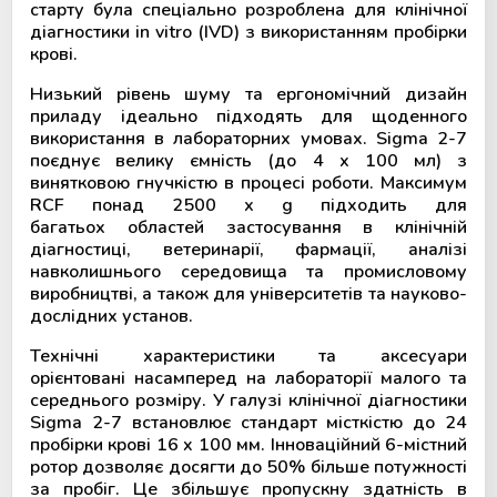
старту була спеціально розроблена для клінічної
діагностики in vitro (IVD) з використанням пробірки
крові.
Низький рівень шуму та ергономічний дизайн
приладу ідеально підходять для щоденного
використання в лабораторних умовах. Sigma 2-7
поєднує велику ємність (до 4 х 100 мл) з
винятковою гнучкістю в процесі роботи. Максимум
RCF понад 2500 х g підходить для
багатьох областей застосування в клінічній
діагностиці, ветеринарії, фармації, аналізі
навколишнього середовища та промисловому
виробництві, а також для університетів та науково-
дослідних установ.
Технічні характеристики та аксесуари
орієнтовані насамперед на лабораторії малого та
середнього розміру. У галузі клінічної діагностики
Sigma 2-7 встановлює стандарт місткістю до 24
пробірки крові 16 x 100 мм. Інноваційний 6-містний
ротор дозволяє досягти до 50% більше потужності
за пробіг. Це збільшує пропускну здатність в