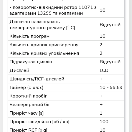
- поворотно-відкидний ротор 11071 з
10
адаптерами 13299 та ковпаками
Діапазон налаштувань
Відсутній
температурного режиму [° C]
Кількість програм
10
Кількість кривих прискорення
2
Кількість кривих уповільнення
2
Підрахунок циклів
Відсутній
Дисплей
LCD
Швидкість/RCF-дисплей
+
Таймер (с; хв: с)
10 - 99:59
Короткий пробіг
+
Безперервний біг
+
Приріст часу [s]
1
Приріст швидкості [об / хв]
100
Приріст RCF [x g]
10