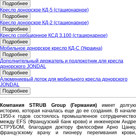
Подробнее
Кресло донорское КД-5 (стационарное)
Подробнее
Кресло донорское КД-2 (стационарное)
Подробнее
Кресло сорбционное КСД 3.100 (стационарное)
Подробнее
Мобильное донорское кресло КД-С (Украина)
Подробнее
Дополнительный держатель и подлокотник для кресла
донорского JONDAL
Подробнее
Алюминиевый лоток для мобильного кресла донорского
JONDAL
Подробнее
Компания STRUB Group (Германия)
имеет долгу
историю, которая началась еще до ее создания. В начале
1950-х годов состоялось промышленное сотрудничество
между EFS (Французский банк крови) и инженером Андре
СТРУБОМ, благодаря доктору философии Арно Цанку,
французскому врачу и пионеру переливания крови,