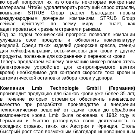
который попросил их изготовить некоторые конкретные
материалы. Чтобы удовлетворить растущий спрос отрасли,
компания STRUB Group растет благодаря новым
международным дочерним компаниям. STRUB Group
сейчас действует по всему миру и знает, как
адаптироваться к разным странам и рынкам.
Год за годом технический прогресс позволял компании
улучшать свои продукты и обновлять номенклатуру
изделий. Среди таких изделий донорские кресла, стенды
для лейкофильтрации, весы-миксеры для крови и другие
продукты, полезные для сохранения и переноски крови.
Теперь предлагаем Вашему вниманию миксер-помешатель
(электронное устройство для контролируемого взятия
крови) необходимое для контроля скорости тока крови и
автоматической остановки забора крови у донора.
Компания Lmb Technologie GmbH (Германия)
производит продукцию для банков крови уже более 35 лет,
в течение которых стремится обеспечить наивысшее
качество при разработке, производстве и внедрении
технологических решений от сдачи крови до обработки
компонентов крови. Lmb была основана в 1982 году в
Германии и быстро развернула свою деятельность в
соседних странах, таких как Австрия и Франция. Столь
быстрый рост стал возможным благодаря инновационным