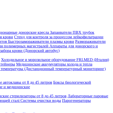
ионарные донорские кресла
Запаиватели ПВХ трубок
я крови
Стенд для контроля за процессом лейкофильтрации
итов
Быстрозамораживатели плазмы крови
Размораживатели
ния полимерных магистралей
Аппараты для донорского и
абора крови (Донорский автобус)
Холодильное и морозильное оборудование FRI.MED (Италия)
нтейнеры
Медицинские аккумуляторы холода и тепла
а температуры (Дистанционный температурный мониторинг)
 автоклавы от 8 до 45 литров
Боксы биологической
ые и медицинские
ские стерилизаторы от 8 до 45 литров
Лабораторные паровые
еющей сталі
Системы очистки воды
Парогенераторы