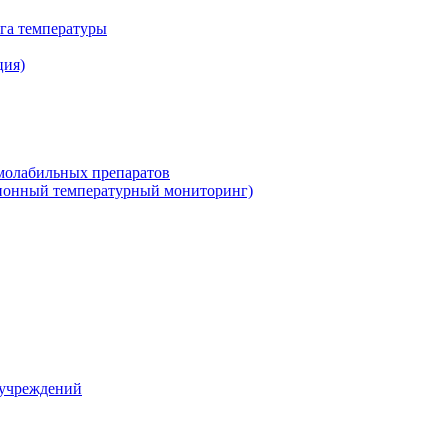
га температуры
ция)
рмолабильных препаратов
ционный температурный мониторинг)
 учреждений