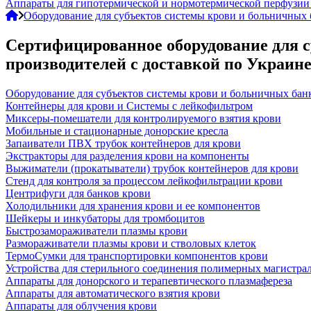
Аппараты для гипотермической и нормотермической перфузии
Оборудование для субъектов системы крови и больничных 
Сертифицированное оборудование для с
производителей с доставкой по Украин
Оборудование для субъектов системы крови и больничных бан
Контейнеры для крови и Системы с лейкофильтром
Миксеры-помешатели для контролируемого взятия крови
Мобильные и стационарные донорские кресла
Запаиватели ПВХ трубок контейнеров для крови
Экстракторы для разделения крови на компоненты
Выжиматели (прокатыватели) трубок контейнеров для крови
Стенд для контроля за процессом лейкофильтрации крови
Центрифуги для банков крови
Холодильники для хранения крови и ее компонентов
Шейкеры и инкубаторы для тромбоцитов
Быстрозамораживатели плазмы крови
Размораживатели плазмы крови и стволовых клеток
ТермоСумки для транспортировки компонентов крови
Устройства для стерильного соединения полимерных магистра
Аппараты для донорского и терапевтического плазмафереза
Аппараты для автоматического взятия крови
Аппараты для облучения крови