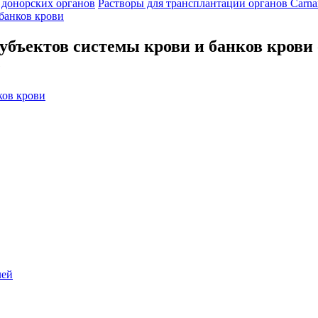
 донорских органов
Растворы для трансплантации органов Carna
банков крови
убъектов системы крови и банков крови
е
ков крови
лей