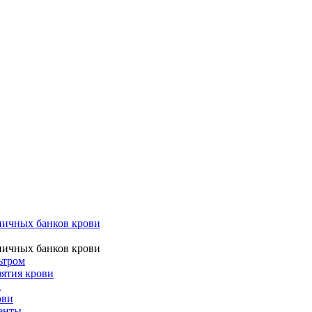
ничных банков крови
ничных банков крови
ьтром
ятия крови
а
ови
ненты