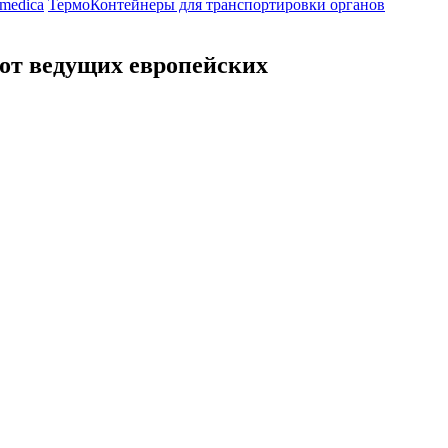
medica
ТермоКонтейнеры для транспортировки органов
 от ведущих европейских