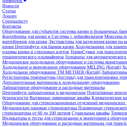
Инфоблок
Новости
Статьи
Донору
Специалисту
Контакты
Оборудование для субъектов системы крови и больничных бан
Контейнеры для крови и Системы с лейкофильтром
Миксеры-по
контейнеров для крови
Экстракторы для разделения крови на 
крови
Центрифуги для банков крови
Холодильники для хранен
плазмы крови и стволовых клеток
ТермоСумки для транспорти
терапевтического плазмафереза
Аппараты для автоматического 
Медицинское холодильное оборудование и системы мониторин
Холодильное и морозильное оборудование MELING (Китай)
Хо
Холодильное оборудование TM METHER (Китай)
Лабораторны
Регистраторы температуры (логгеры) для транспортировки те
Дополнительные материалы к холодильному оборудованию
Лабораторное оборудование и расходные материалы
Центрифуги лабораторные и медицинские
Портативные венозн
безопасности
Вытяжные ламинарные шкафы
Климатические к
Оборудование для стерилизационных отделений медицинских
Медицинские паровые стерилизаторы
Плазменные стерилизат
стерилизаторы от 60 до 100 литров
Сушильные шкафы
Термосв
Индикаторы и тесты для стерилизации и мониторинга оборудо
Медицинское оборудование и расходные материалы для трансп