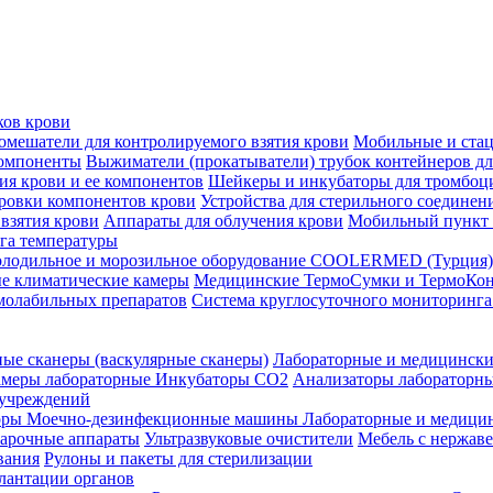
ков крови
мешатели для контролируемого взятия крови
Мобильные и стац
компоненты
Выжиматели (прокатыватели) трубок контейнеров дл
ия крови и ее компонентов
Шейкеры и инкубаторы для тромбоц
ровки компонентов крови
Устройства для стерильного соедине
взятия крови
Аппараты для облучения крови
Мобильный пункт з
га температуры
лодильное и морозильное оборудование COOLERMED (Турция)
е климатические камеры
Медицинские ТермоСумки и ТермоКо
рмолабильных препаратов
Система круглосуточного мониторинг
ые сканеры (васкулярные сканеры)
Лабораторные и медицинские
амеры лабораторные
Инкубаторы СО2
Анализаторы лабораторн
 учреждений
оры
Моечно-дезинфекционные машины
Лабораторные и медицин
арочные аппараты
Ультразвуковые очистители
Мебель с нержав
вания
Рулоны и пакеты для стерилизации
лантации органов