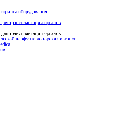
иторинга оборудования
 для трансплантации органов
 для трансплантации органов
ческой перфузии донорских органов
edica
нов