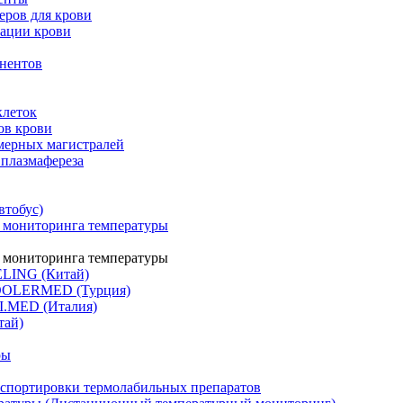
еров для крови
рации крови
онентов
клеток
ов крови
имерных магистралей
 плазмафереза
втобус)
 мониторинга температуры
 мониторинга температуры
ELING (Китай)
COOLERMED (Турция)
I.MED (Италия)
тай)
ры
анспортировки термолабильных препаратов