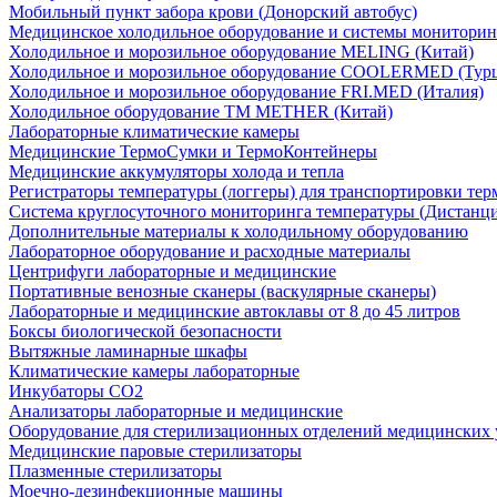
Мобильный пункт забора крови (Донорский автобус)
Медицинское холодильное оборудование и системы мониторин
Холодильное и морозильное оборудование MELING (Китай)
Холодильное и морозильное оборудование COOLERMED (Тур
Холодильное и морозильное оборудование FRI.MED (Италия)
Холодильное оборудование TM METHER (Китай)
Лабораторные климатические камеры
Медицинские ТермоСумки и ТермоКонтейнеры
Медицинские аккумуляторы холода и тепла
Регистраторы температуры (логгеры) для транспортировки те
Система круглосуточного мониторинга температуры (Дистан
Дополнительные материалы к холодильному оборудованию
Лабораторное оборудование и расходные материалы
Центрифуги лабораторные и медицинские
Портативные венозные сканеры (васкулярные сканеры)
Лабораторные и медицинские автоклавы от 8 до 45 литров
Боксы биологической безопасности
Вытяжные ламинарные шкафы
Климатические камеры лабораторные
Инкубаторы СО2
Анализаторы лабораторные и медицинские
Оборудование для стерилизационных отделений медицинских
Медицинские паровые стерилизаторы
Плазменные стерилизаторы
Моечно-дезинфекционные машины