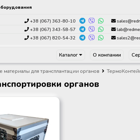
оборудования
+38 (067) 363-80-10
sales@red
+38 (067) 343-58-57
lab@redme
+38 (067) 820-54-32
sales2@re
Каталог
О компании
Сер
 материалы для трансплантации органов
ТермоКонтейн
анспортировки органов