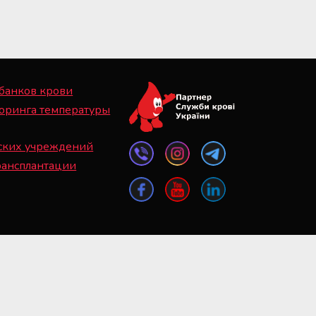
 банков крови
оринга температуры
ских учреждений
рансплантации