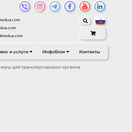
medua.com
dua.com
dmedua.com
вис и услуги
Инфоблок
Контакты
еры для транспортировки органов