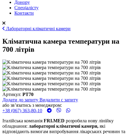
Донору
Спеціалісту
Контакти
Лабораторні кліматичні камери
Кліматична камера температури на
700 літрів
Артикул:
PT70
Додати до запиту
Видалити с запиту
або звʼязатись з менеджером:
+38 (067) 363-80-10
Італійська компанія
FRI
.
MED
розробила нову лінійку
обладнання:
лабораторні кліматичні камери,
які
відповідають вимогам випробування лікарських речовин та