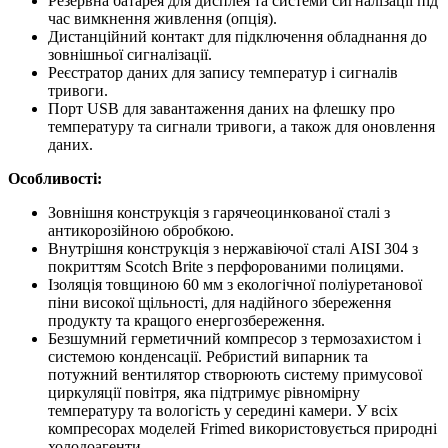
Резервна батарея для дисплея та системи сигналізації під
час вимкнення живлення (опція).
Дистанційний контакт для підключення обладнання до
зовнішньої сигналізації.
Реєстратор даних для запису температур і сигналів
тривоги.
Порт USB для завантаження даних на флешку про
температуру та сигнали тривоги, а також для оновлення
даних.
Особливості:
Зовнішня конструкція з гарячеоцинкованої сталі з
антикорозійною обробкою.
Внутрішня конструкція з нержавіючої сталі AISI 304 з
покриттям Scotch Brite з перфорованими полицями.
Ізоляція товщиною 60 мм з екологічної поліуретанової
піни високої щільності, для надійного збереження
продукту та кращого енергозбереження.
Безшумний герметичний компресор з термозахистом і
системою конденсації. Ребристий випарник та
потужний вентилятор створюють систему примусової
циркуляції повітря, яка підтримує рівномірну
температуру та вологість у середині камери. У всіх
компресорах моделей Frimed використовується природні
холодоагенти.