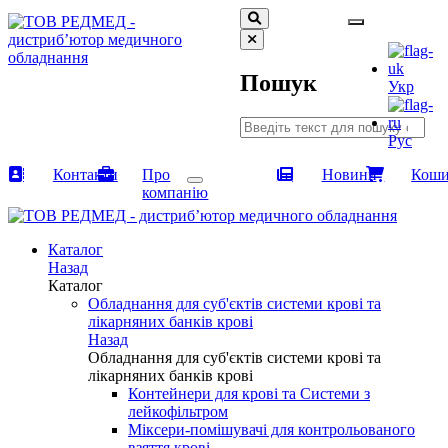
Пошук
Укр
Рус
Контакти
Про
Новини
Кош
компанію
Каталог
Назад
Каталог
Обладнання для суб'єктів системи крові та
лікарняних банків крові
Назад
Обладнання для суб'єктів системи крові та
лікарняних банків крові
Контейнери для крові та Системи з
лейкофільтром
Міксери-помішувачі для контрольованого
взяття крові