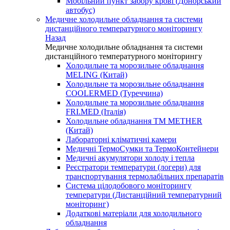
Мобільний пункт забору крові (Донорський
автобус)
Медичне холодильне обладнання та системи
дистанційного температурного моніторингу
Назад
Медичне холодильне обладнання та системи
дистанційного температурного моніторингу
Холодильне та морозильне обладнання
MELING (Китай)
Холодильне та морозильне обладнання
COOLERMED (Туреччина)
Холодильне та морозильне обладнання
FRI.MED (Італія)
Холодильне обладнання TM METHER
(Китай)
Лабораторні кліматичні камери
Медичні ТермоСумки та ТермоКонтейнери
Медичні акумулятори холоду і тепла
Реєстратори температури (логери) для
транспортування термолабільних препаратів
Система цілодобового моніторингу
температури (Дистанційний температурний
моніторинг)
Додаткові матеріали для холодильного
обладнання