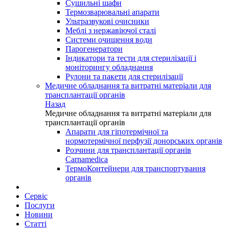
Сушильні шафи
Термозварювальні апарати
Ультразвукові очисники
Меблі з нержавіючої сталі
Системи очищення води
Парогенератори
Індикатори та тести для стерилізації і
моніторингу обладнання
Рулони та пакети для стерилізації
Медичне обладнання та витратні матеріали для
трансплантації органів
Назад
Медичне обладнання та витратні матеріали для
трансплантації органів
Апарати для гіпотермічної та
нормотермічної перфузії донорських органів
Розчини для трансплантації органів
Carnamedica
ТермоКонтейнери для транспортування
органів
Сервіс
Послуги
Новини
Статті