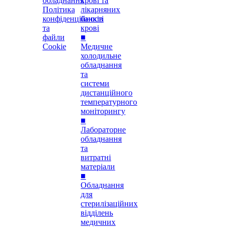
обладнання
крові та
Політика
лікарняних
конфіденційності
банків
та
крові
файли
■
Cookie
Медичне
холодильне
обладнання
та
системи
дистанційного
температурного
моніторингу
■
Лабораторне
обладнання
та
витратні
матеріали
■
Обладнання
для
стерилізаційних
відділень
медичних