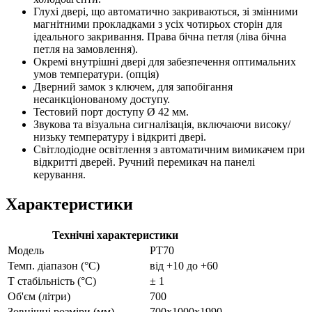
Глухі двері, що автоматично закриваються, зі змінними
магнітними прокладками з усіх чотирьох сторін для
ідеального закривання. Права бічна петля (ліва бічна
петля на замовлення).
Окремі внутрішні двері для забезпечення оптимальних
умов температури. (опція)
Дверний замок з ключем, для запобігання
несанкціонованому доступу.
Тестовий порт доступу Ø 42 мм.
Звукова та візуальна сигналізація, включаючи високу/
низьку температуру і відкриті двері.
Світлодіодне освітлення з автоматичним вимикачем при
відкритті дверей. Ручний перемикач на панелі
керування.
Характеристики
Технічні характеристики
Модель
PТ70
Темп. діапазон (°C)
від +10 до +60
Т стабільність (°C)
± 1
Об'єм (літри)
700
Зовнішні розміри (мм)
700x1000x1990