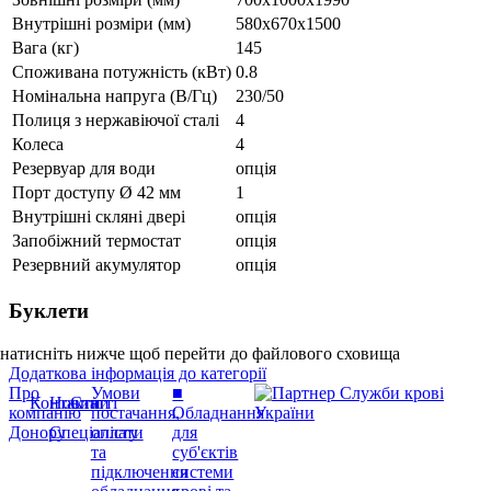
Внутрішні розміри (мм)
580x670x1500
Вага (кг)
145
Споживана потужність (кВт)
0.8
Номінальна напруга (В/Гц)
230/50
Полиця з нержавіючої сталі
4
Колеса
4
Резервуар для води
опція
Порт доступу Ø 42 мм
1
Внутрішні скляні двері
опція
Запобіжний термостат
опція
Резервний акумулятор
опція
Буклети
натисніть нижче щоб перейти до файлового сховища
Додаткова інформація до категорії
Про
Умови
■
Контакти
Новини
Статті
компанію
постачання,
Обладнання
Донору
Спеціалісту
оплати
для
та
суб'єктів
підключення
системи