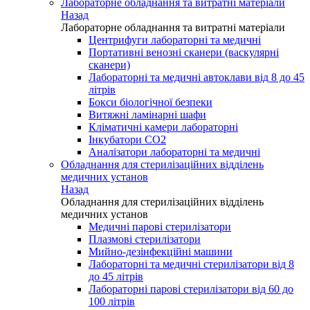
Лабораторне обладнання та витратні матеріали
Назад
Лабораторне обладнання та витратні матеріали
Центрифуги лабораторні та медичні
Портативні венозні сканери (васкулярні
сканери)
Лабораторні та медичні автоклави від 8 до 45
літрів
Бокси біологічної безпеки
Витяжні ламінарні шафи
Кліматичні камери лабораторні
Інкубатори СО2
Аналізатори лабораторні та медичні
Обладнання для стерилізаційних відділень
медичних установ
Назад
Обладнання для стерилізаційних відділень
медичних установ
Медичні парові стерилізатори
Плазмові стерилізатори
Мийно-дезінфекційні машини
Лабораторні та медичні стерилізатори від 8
до 45 літрів
Лабораторні парові стерилізатори від 60 до
100 літрів