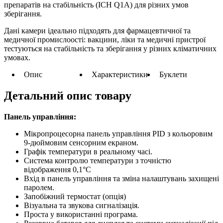
препаратів на стабільність (ICH Q1A) для різних умов
зберігання.
Дані камери ідеально підходять для фармацевтичної та
медичної промислоості: вакцини, ліки та медичні пристрої
тестуються на стабільність та зберігання у різних кліматичних
умовах.
Опис
Характеристики
Буклети
Детальний опис товару
Панель управління:
Мікропроцесорна панель управління PID з кольоровим
9-дюймовим сенсорним екраном.
Графік температури в реальному часі.
Система контролю температури з точністю
відображення 0,1°С
Вхід в панель управління та зміна налаштувань захищені
паролем.
Запобіжний термостат (опція)
Візуальна та звукова сигналізація.
Проста у використанні програма.