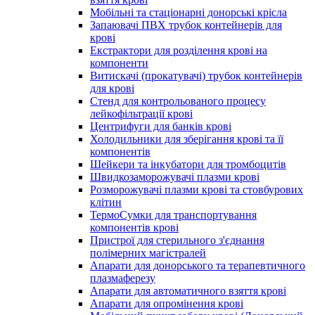
Мобільні та стаціонарні донорські крісла
Запаювачі ПВХ трубок контейнерів для
крові
Екстрактори для розділення крові на
компоненти
Витискачі (прокатувачі) трубок контейнерів
для крові
Стенд для контрольованого процесу
лейкофільтрації крові
Центрифуги для банків крові
Холодильники для зберігання крові та її
компонентів
Шейкери та інкубатори для тромбоцитів
Швидкозаморожувачі плазми крові
Розморожувачі плазми крові та стовбурових
клітин
ТермоСумки для транспортування
компонентів крові
Пристрої для стерильного з'єднання
полімерних магістралей
Апарати для донорського та терапевтичного
плазмаферезу
Апарати для автоматичного взяття крові
Апарати для опромінення крові