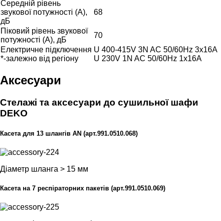
Середній рівень
звукової потужності (А),
68
дБ
Піковий рівень звукової
70
потужності (А), дБ
Електричне підключення
U 400-415V 3N AC 50/60Hz 3x16A
*-залежно від регіону
U 230V 1N AC 50/60Hz 1x16A
Аксесуари
Стелажі та аксесуари до сушильної шафи
DEKO
Касета для 13 шлангів AN (арт.991.0510.068)
Діаметр шланга > 15 мм
Касета на 7 респіраторних пакетів (арт.991.0510.069)