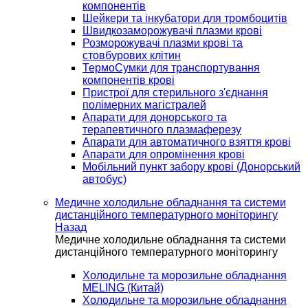
компонентів
Шейкери та інкубатори для тромбоцитів
Швидкозаморожувачі плазми крові
Розморожувачі плазми крові та
стовбурових клітин
ТермоСумки для транспортування
компонентів крові
Пристрої для стерильного з'єднання
полімерних магістралей
Апарати для донорського та
терапевтичного плазмаферезу
Апарати для автоматичного взяття крові
Апарати для опромінення крові
Мобільний пункт забору крові (Донорський
автобус)
Медичне холодильне обладнання та системи
дистанційного температурного моніторингу
Назад
Медичне холодильне обладнання та системи
дистанційного температурного моніторингу
Холодильне та морозильне обладнання
MELING (Китай)
Холодильне та морозильне обладнання