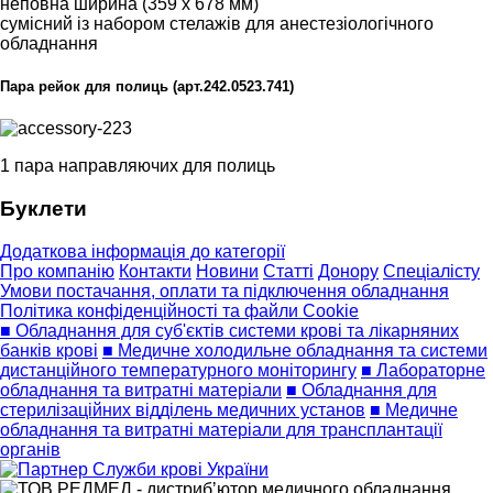
неповна ширина (359 x 678 мм)
сумісний із набором стелажів для анестезіологічного
обладнання
Пара рейок для полиць (арт.242.0523.741)
1 пара направляючих для полиць
Буклети
Додаткова інформація до категорії
Про компанію
Контакти
Новини
Статті
Донору
Спеціалісту
Умови постачання, оплати та підключення обладнання
Політика конфіденційності та файли Cookie
■ Обладнання для суб'єктів системи крові та лікарняних
банків крові
■ Медичне холодильне обладнання та системи
дистанційного температурного моніторингу
■ Лабораторне
обладнання та витратні матеріали
■ Обладнання для
стерилізаційних відділень медичних установ
■ Медичне
обладнання та витратні матеріали для трансплантації
органів