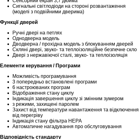
Сенсорний екран 3,7 дюйма
Сигнальні світлодіоди на стороні розвантаження
(моделі з подвійними дверима)
Функції дверей
Ручні двері на петлях
Однодверна модель
Дводверна / прохідна модель з блокуванням дверей
Скляні двері, звуко- та теплоізоляційне безпечне скло
Двері з нержавіючої сталі, звуко- та теплоізоляція
Елементи керування / Програми
Можливість програмування
3 попередньо встановлені програми
6 настроюваних програм
Відображення стану циклу
Індикація завершення циклу зі змінним зумером
з режими, захищені паролем
Захист від температури навантаження та відключення
від перегріву
Індикація стану фільтра HEPA
Автоматичне нагадування про обслуговування
Відповідність стандарту