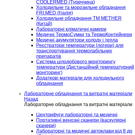
COOLERMED (Туреччина)
Холодильне та морозильне обладнання
FRI.MED (Італія)
Холодильне обладнання TM METHER
(Китай)
Лабораторні кліматичні камери
Медичні ТермоСумки та ТермоКонтейнери
Медичні акумулятори холоду і тепла
Реєстратори температури (логери) для
транспортування термолабільних
препаратів
Система цілодобового моніторингу
температури (Дистанційний температурний
моніторинг)
Додаткові матеріали для холодильного
обладнання
Лабораторне обладнання та витратні матеріали
Назад
Лабораторне обладнання та витратні матеріали
Центрифуги лабораторні та медичні
Портативні венозні сканери (васкулярні
сканери)
Лабораторні та медичні автоклави від 8 до