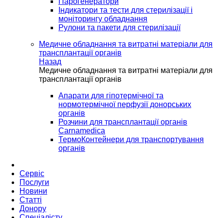
Парогенератори
Індикатори та тести для стерилізації і
моніторингу обладнання
Рулони та пакети для стерилізації
Медичне обладнання та витратні матеріали для
трансплантації органів
Назад
Медичне обладнання та витратні матеріали для
трансплантації органів
Апарати для гіпотермічної та
нормотермічної перфузії донорських
органів
Розчини для трансплантації органів
Carnamedica
ТермоКонтейнери для транспортування
органів
Сервіс
Послуги
Новини
Статті
Донору
Спеціалісту