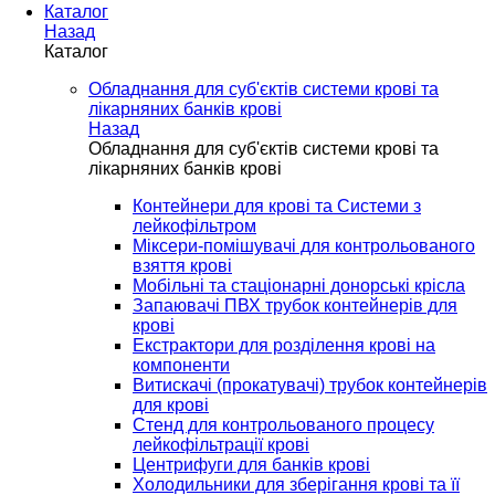
Каталог
Назад
Каталог
Обладнання для суб'єктів системи крові та
лікарняних банків крові
Назад
Обладнання для суб'єктів системи крові та
лікарняних банків крові
Контейнери для крові та Системи з
лейкофільтром
Міксери-помішувачі для контрольованого
взяття крові
Мобільні та стаціонарні донорські крісла
Запаювачі ПВХ трубок контейнерів для
крові
Екстрактори для розділення крові на
компоненти
Витискачі (прокатувачі) трубок контейнерів
для крові
Стенд для контрольованого процесу
лейкофільтрації крові
Центрифуги для банків крові
Холодильники для зберігання крові та її