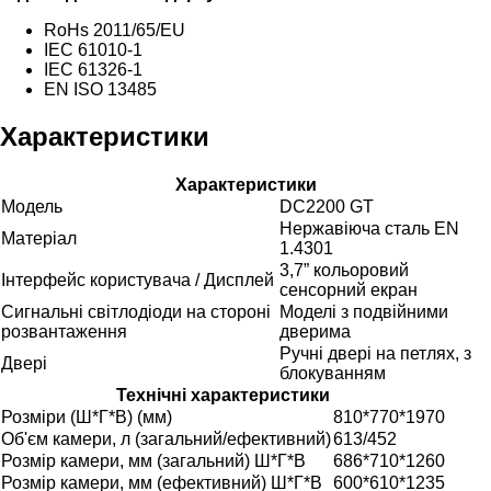
RoHs 2011/65/EU
IEC 61010-1
IEC 61326-1
EN ISO 13485
Характеристики
Характеристики
Модель
DC2200 GT
Нержавіюча сталь EN
Матеріал
1.4301
3,7” кольоровий
Інтерфейс користувача / Дисплей
сенсорний екран
Сигнальні світлодіоди на стороні
Моделі з подвійними
розвантаження
дверима
Ручні двері на петлях, з
Двері
блокуванням
Технічні характеристики
Розміри (Ш*Г*В) (мм)
810*770*1970
Об'єм камери, л (загальний/ефективний)
613/452
Розмір камери, мм (загальний) Ш*Г*В
686*710*1260
Розмір камери, мм (ефективний) Ш*Г*В
600*610*1235