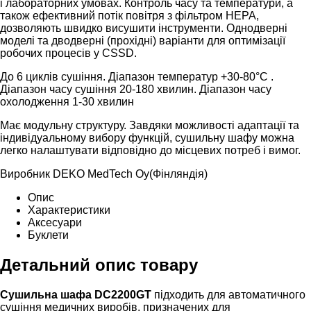
і лабораторних умовах. Контроль часу та температури, а
також ефективний потік повітря з фільтром HEPA,
дозволяють швидко висушити інструменти. Однодверні
моделі та дводверні (прохідні) варіанти для оптимізації
робочих процесів у CSSD.
До 6 циклів сушіння. Діапазон температур +30-80°C .
Діапазон часу сушіння 20-180 хвилин. Діапазон часу
охолодження 1-30 хвилин
Має модульну структуру. Завдяки можливості адаптації та
індивідуальному вибору функцій, сушильну шафу можна
легко налаштувати відповідно до місцевих потреб і вимог.
Виробник DEKO MedTech Oy(Фінляндія)
Опис
Характеристики
Аксесуари
Буклети
Детальний опис товару
Сушильна шафа DC2200GT
підходить для автоматичного
сушіння медичних виробів, призначених для