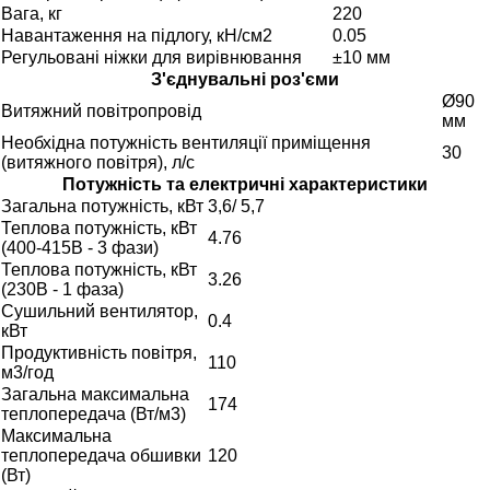
Вага, кг
220
Навантаження на підлогу, кН/см2
0.05
Регульовані ніжки для вирівнювання
±10 мм
З'єднувальні роз'єми
Ø90
Витяжний повітропровід
мм
Необхідна потужність вентиляції приміщення
30
(витяжного повітря), л/с
Потужність та електричні характеристики
Загальна потужність, кВт
3,6/ 5,7
Теплова потужність, кВт
4.76
(400-415В - 3 фази)
Теплова потужність, кВт
3.26
(230В - 1 фаза)
Сушильний вентилятор,
0.4
кВт
Продуктивність повітря,
110
м3/год
Загальна максимальна
174
теплопередача (Вт/м3)
Максимальна
теплопередача обшивки
120
(Вт)