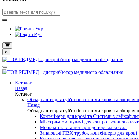
Укр
Рус
Каталог
Назад
Каталог
Обладнання для суб'єктів системи крові та лікарнян
Назад
Обладнання для суб'єктів системи крові та лікарнян
Контейнери для крові та Системи з лейкофіль
Міксери-помішувачі для контрольованого взят
Мобільні та стаціонарні донорські крісла
Запаювачі ПВХ трубок контейнерів для крові
Екстрактори для розділення крові на компоне