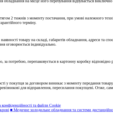
ня обладнання на місце його перебування відбувається виключно
ягом 2 тижнів з моменту постачання, при умові належного техніч
гарантійного терміну.
аявності товару на складі, габаритів обладнання, адреси та спос
ння оговорюється індивідуально.
, за потребою, перепаковується в картонну коробку відповідно р
ності у покупця за договором виникає з моменту передання товар
евізникові для відправлення, пересилання покупцеві. Отже, сам
 конфіденційності та файли Cookie
 крові
■ Медичне холодильне обладнання та системи дистанційн