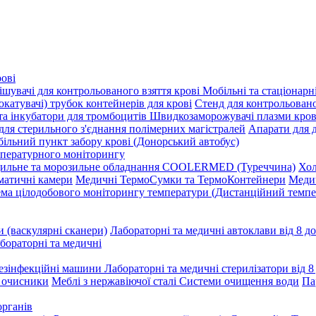
рові
шувачі для контрольованого взяття крові
Мобільні та стаціонарні
окатувачі) трубок контейнерів для крові
Стенд для контрольовано
а інкубатори для тромбоцитів
Швидкозаморожувачі плазми кров
для стерильного з'єднання полімерних магістралей
Апарати для 
ільний пункт забору крові (Донорський автобус)
мпературного моніторингу
ильне та морозильне обладнання COOLERMED (Туреччина)
Хол
матичні камери
Медичні ТермоСумки та ТермоКонтейнери
Медич
ма цілодобового моніторингу температури (Дистанційний темп
и (васкулярні сканери)
Лабораторні та медичні автоклави від 8 до
бораторні та медичні
езінфекційні машини
Лабораторні та медичні стерилізатори від 8 
і очисники
Меблі з нержавіючої сталі
Системи очищення води
Па
органів