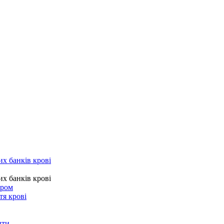
их банків крові
их банків крові
тром
тя крові
нти