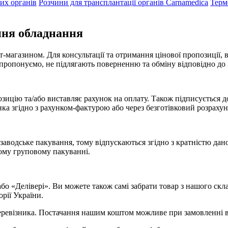
их органів
Розчини для трансплантації органів Carnamedica
Терм
ння обладнання
-магазином. Для консультації та отримання цінової пропозиції, в
пропонуємо, не підлягають поверненню та обміну відповідно до 
зицію та/або виставляє рахунок на оплату. Також підписується д
нка згідно з рахунком-фактурою або через безготівковий розрахун
заводське пакування, тому відпускаються згідно з кратністю да
ькому груповому пакуванні.
о «Делівері». Ви можете також самі забрати товар з нашого скла
рії України.
ревізника. Постачання нашим коштом можливе при замовленні від