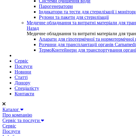
Системи очищення води
Парогенератори
Індикатори та тести для стерилізації і моніто
Рулони та пакети для стерилізації
Медичне обладнання та витратні матеріали для тран
Назад
Медичне обладнання та витратні матеріали для тран
Апарати для гіпотермічної та нормотермічної 
Розчини для трансплантації органів Carnamedi
ТермоКонтейнери для транспортування орган
Сервіс
Послуги
Новини
Статті
Донору
Спеціалісту
Контакти
Каталог
Про компанію
Сервіс та послуги
Сервіс
Послуги