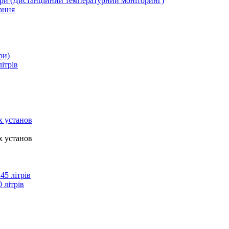
ури (Дистанційний температурний моніторинг)
ання
ри)
літрів
х установ
х установ
45 літрів
 літрів