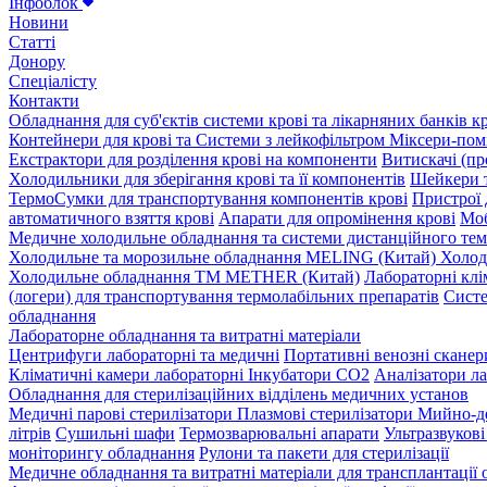
Інфоблок
Новини
Статті
Донору
Спеціалісту
Контакти
Обладнання для суб'єктів системи крові та лікарняних банків к
Контейнери для крові та Системи з лейкофільтром
Міксери-помі
Екстрактори для розділення крові на компоненти
Витискачі (пр
Холодильники для зберігання крові та її компонентів
Шейкери т
ТермоСумки для транспортування компонентів крові
Пристрої 
автоматичного взяття крові
Апарати для опромінення крові
Моб
Медичне холодильне обладнання та системи дистанційного те
Холодильне та морозильне обладнання MELING (Китай)
Холод
Холодильне обладнання TM METHER (Китай)
Лабораторні клі
(логери) для транспортування термолабільних препаратів
Систе
обладнання
Лабораторне обладнання та витратні матеріали
Центрифуги лабораторні та медичні
Портативні венозні сканер
Кліматичні камери лабораторні
Інкубатори СО2
Аналізатори ла
Обладнання для стерилізаційних відділень медичних установ
Медичні парові стерилізатори
Плазмові стерилізатори
Мийно-д
літрів
Сушильні шафи
Термозварювальні апарати
Ультразвуков
моніторингу обладнання
Рулони та пакети для стерилізації
Медичне обладнання та витратні матеріали для трансплантації 