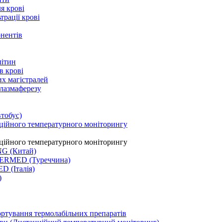
я крові
рації крові
онентів
літин
в крові
их магістралей
плазмаферезу
тобус)
ційного температурного моніторингу
ційного температурного моніторингу
NG (Китай)
LERMED (Туреччина)
D (Італія)
)
ортування термолабільних препаратів