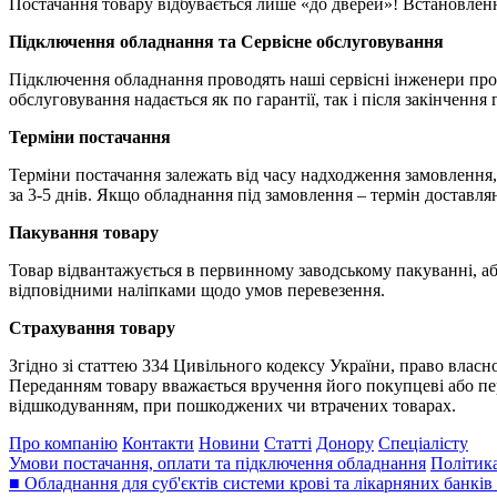
Постачання товару відбувається лише «до дверей»! Встановлен
Підключення обладнання та Сервісне обслуговування
Підключення обладнання проводять наші сервісні інженери прот
обслуговування надається як по гарантії, так і після закінчення 
Терміни постачання
Терміни постачання залежать від часу надходження замовлення, н
за 3-5 днів. Якщо обладнання під замовлення – термін доставля
Пакування товару
Товар відвантажується в первинному заводському пакуванні, або
відповідними наліпками щодо умов перевезення.
Страхування товару
Згідно зі статтею 334 Цивільного кодексу України, право влас
Переданням товару вважається вручення його покупцеві або пер
відшкодуванням, при пошкоджених чи втрачених товарах.
Про компанію
Контакти
Новини
Статті
Донору
Спеціалісту
Умови постачання, оплати та підключення обладнання
Політика
■ Обладнання для суб'єктів системи крові та лікарняних банків