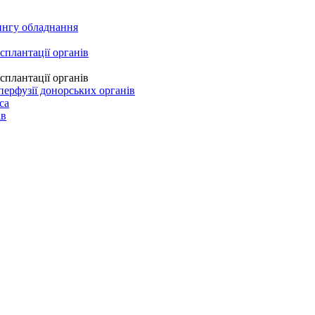
рингу обладнання
сплантації органів
сплантації органів
перфузії донорських органів
ca
ів