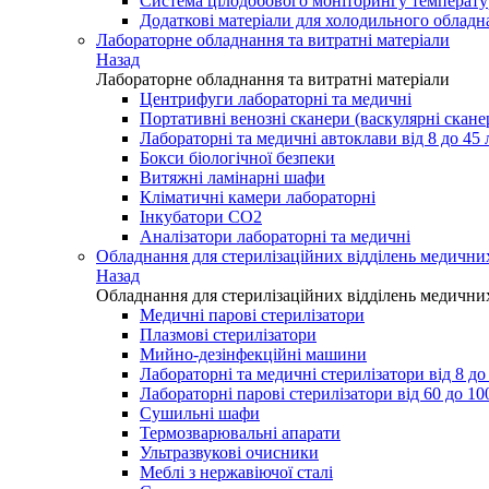
Система цілодобового моніторингу температ
Додаткові матеріали для холодильного обладн
Лабораторне обладнання та витратні матеріали
Назад
Лабораторне обладнання та витратні матеріали
Центрифуги лабораторні та медичні
Портативні венозні сканери (васкулярні скане
Лабораторні та медичні автоклави від 8 до 45 
Бокси біологічної безпеки
Витяжні ламінарні шафи
Кліматичні камери лабораторні
Інкубатори СО2
Аналізатори лабораторні та медичні
Обладнання для стерилізаційних відділень медични
Назад
Обладнання для стерилізаційних відділень медични
Медичні парові стерилізатори
Плазмові стерилізатори
Мийно-дезінфекційні машини
Лабораторні та медичні стерилізатори від 8 до 
Лабораторні парові стерилізатори від 60 до 100
Сушильні шафи
Термозварювальні апарати
Ультразвукові очисники
Меблі з нержавіючої сталі