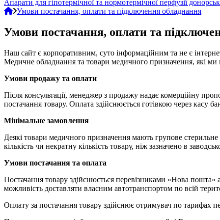
Апарати для гіпотермічної та нормотермічної перфузії донорськ
Умови постачання, оплати та підключення обладнання
Умови постачання, оплати та підключе
Наш сайт є корпоративним, суто інформаційним та не є інтернет
Медичне обладнання та товари медичного призначення, які ми 
Умови продажу та оплати
Після консультації, менеджер з продажу надає комерційну пропо
постачання товару. Оплата здійснюється готівкою через касу ба
Мінімальне замовлення
Деякі товари медичного призначення мають групове стерильне 
кількість чи некратну кількість товару, ніж зазначено в заводс
Умови постачання та оплата
Постачання товару здійснюється перевізниками «Нова пошта» аб
можливість доставляти власним автотранспортом по всій терито
Оплату за постачання товару здійснює отримувач по тарифах пе