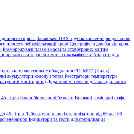
 донорські крісла
Запаювачі ПВХ трубок контейнерів для крові
го процесу лейкофільтрації крові
Центрифуги для банків крові
і
Розморожувачі плазми крові та стовбурових клітин
донорського та терапевтичного плазмаферезу
Апарати для
одильне та морозильне обладнання FRI.MED (Італія)
ні акумулятори холоду і тепла
Реєстратори температури
ературний моніторинг)
Додаткові матеріали для холодильного
 45 літрів
Бокси біологічної безпеки
Витяжні ламінарні шафи
до 45 літрів
Лабораторні парові стерилізатори від 60 до 100
рогенератори
Індикатори та тести для стерилізації і