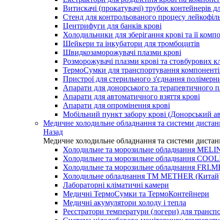
Витискачі (прокатувачі) трубок контейнерів дл
Стенд для контрольованого процесу лейкофільт
Центрифуги для банків крові
Холодильники для зберігання крові та її комп
Шейкери та інкубатори для тромбоцитів
Швидкозаморожувачі плазми крові
Розморожувачі плазми крові та стовбурових к
ТермоСумки для транспортування компоненті
Пристрої для стерильного з'єднання полімерн
Апарати для донорського та терапевтичного 
Апарати для автоматичного взяття крові
Апарати для опромінення крові
Мобільний пункт забору крові (Донорський ав
Медичне холодильне обладнання та системи дистан
Назад
Медичне холодильне обладнання та системи дистан
Холодильне та морозильне обладнання MELI
Холодильне та морозильне обладнання COO
Холодильне та морозильне обладнання FRI.ME
Холодильне обладнання TM METHER (Китай
Лабораторні кліматичні камери
Медичні ТермоСумки та ТермоКонтейнери
Медичні акумулятори холоду і тепла
Реєстратори температури (логери) для трансп